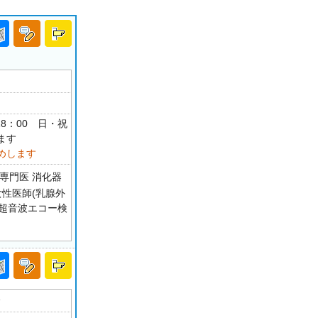
-18：00 日・祝
ます
めします
専門医 消化器
女性医師(乳腺外
査 超音波エコー検
分