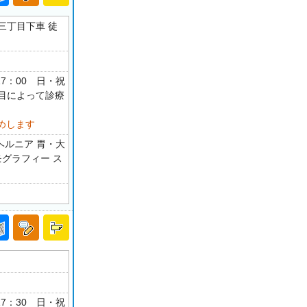
三丁目下車 徒
-17：00 日・祝
 科目によって診療
めします
ヘルニア 胃・大
モグラフィー ス
-17：30 日・祝