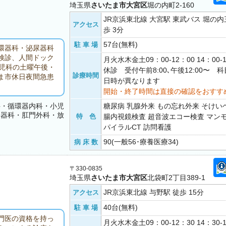
埼玉県
さいたま市大宮区
堀の内町2-160
JR京浜東北線 大宮駅 東武バス 堀の内
アクセス
歩 3分
57台(無料)
駐 車 場
環器科・泌尿器科
検診、人間ドック
月火水木金土09：00-12：00 14：00
児科の土曜午後・
休診 受付午前8:00､午後12:00〜
診療時間
ま市休日夜間急患
日時が異なります
開始・終了時間は直接の確認をおすす
科・循環器内科・小児
糖尿病 乳腺外来 もの忘れ外来 そけい
尿器科・肛門外科・放
特 色
腸内視鏡検査 超音波エコー検査 マン
ク
パイラルCT 訪問看護
90(一般56･療養医療34)
病 床 数
〒330-0835
埼玉県
さいたま市大宮区
北袋町2丁目389-1
JR京浜東北線 与野駅 徒歩 15分
アクセス
40台(無料)
駐 車 場
門医の資格を持っ
月火水木金土09：00-12：30 14：30