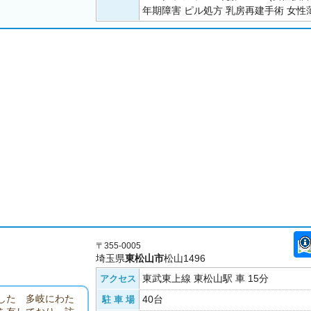
年期障害 ピル処方 乳房再建手術 女性
〒355-0005
埼玉県
東松山市
松山1496
東武東上線 東松山駅 車 15分
アクセス
した 多岐にわた
40台
駐 車 場