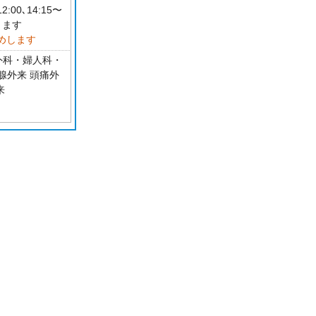
00､14:15〜
ります
めします
外科・婦人科・
状腺外来 頭痛外
来