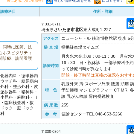
表にあるボタンの説明
詳しい情報•地図を見る
口コミを書く
診療科目
住所・詳細
〒331-8711
埼玉県
さいたま市北区
東大成町1-227
ニューシャトル 鉄道博物館駅 徒歩 5
アクセス
、同時に医師、技
提携駐車場タイムズ
駐 車 場
なホスピタリティ
月火水木金土09：00-11：30 月火水木
問診療、訪問看護
16：30 日・祝休診 一部診療科予
診療時間
って診療日時が異なります
開始・終了時間は直接の確認をおすす
消化器内科・循環器内
リウマチ科・糖尿病内
乳腺外来 痔 スポーツ外来 腰痛 頭痛 
管外科・整形外科・皮
特 色
予防接種 マンモグラフィー CT MRI 
・泌尿器科・精神科・
診 乳がん検診 胃内視鏡検査
・小児科・麻酔科・リ
科・臨床検査科・救
255
病 床 数
間ドック・脳ドック・
療科
健診センターTEL.048-653-5266
参 考
〒330-0804