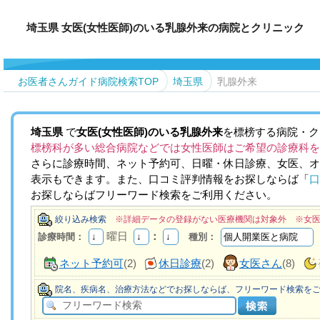
埼玉県 女医(女性医師)のいる乳腺外来の病院とクリニック
お医者さんガイド病院検索TOP
埼玉県
乳腺外来
埼玉県
で
女医(女性医師)のいる乳腺外来
を標榜する病院・ク
標榜科が多い総合病院などでは女性医師はご希望の診療科を
さらに診療時間、ネット予約可、日曜・休日診療、女医、オ
表示もできます。また、口コミ評判情報をお探しならば「
口
お探しならばフリーワード検索をご利用ください。
絞り込み検索
※詳細データの登録がない医療機関は対象外 ※女
曜日
：
診療時間：
種別：
ネット予約可
(2)
休日診療
(2)
女医さん
(8)
院名、疾病名、治療方法などでお探しならば、フリーワード検索を