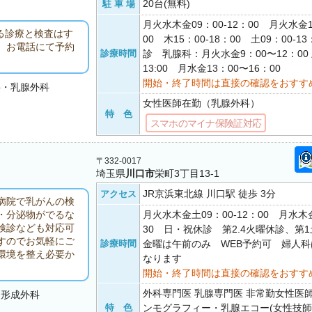
20台(無料)
駐 車 場
月火水木金09：00-12：00 月火水金1
る診療と検査はす
00 木15：00-18：00 土09：00-
。お電話にて予約
診療時間
診 乳腺科：月火水金9：00〜12：00 
13:00 月水金13：00〜16：00
開始・終了時間は直接の確認をおすす
科・乳腺外科
女性医師在勤（乳腺外科）
特 色
スマホのマイナ保険証対応
〒332-0017
埼玉県
川口市
栄町3丁目13-1
JR京浜東北線 川口駅 徒歩 3分
アクセス
病院で乳がんの検
月火水木金土09：00-12：00 月水木金
・分泌物がでるな
検診なども対応可
30 日・祝休診 第2.4火曜休診、第
すのでお気軽にご
診療時間
金曜は午前のみ WEB予約可 婦人
環境を整え必要か
なります
開始・終了時間は直接の確認をおすす
外科専門医 乳腺専門医 非常勤女性医師
・形成外科
特 色
ンモグラフィー・乳腺エコー(女性技師)