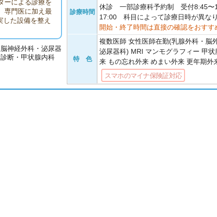
ターによる診療を
休診 一部診療科予約制 受付8:45〜12:
、専門医に加え最
診療時間
17:00 科目によって診療日時が異な
実した設備を整え
開始・終了時間は直接の確認をおすす
複数医師 女性医師在勤(乳腺外科・脳
・脳神経外科・泌尿器
泌尿器科) MRI マンモグラフィー 甲
康診断・甲状腺内科
特 色
来 もの忘れ外来 めまい外来 更年期外
スマホのマイナ保険証対応