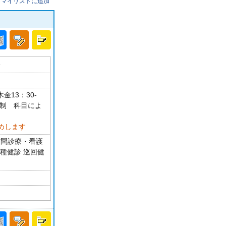
マイリストに追加
分
金13：30-
約制 科目によ
めします
訪問診療・看護
各種健診 巡回健