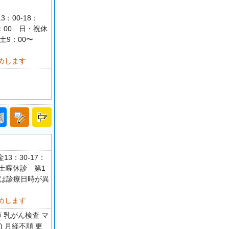
3：00-18：
13：00 日・祝休
土9：00〜
めします
13：30-17：
1土曜休診 第1
科は診療日時が異
めします
 乳がん検査 マ
 月経不順 更