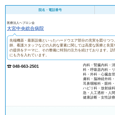
院名・電話番号
医療法人ヘブロン会
大宮中央総合病院
先端機器・最新設備といったハードウエア部分の充実を図りつつ
師、看護スタッフなどの人的な要素に関しては高度な医療と良質
の提供をテーマに、その整備に特別の注力を続けております。訪
にも力を入れています。
内科・腎臓内科・
048-663-2501
科・呼吸器内科・
科・外科・心臓血
膚科・脳神経外科
耳鼻咽喉科・眼科
ハビリ科・放射線
急・人工透析・人
健康診断・女性診