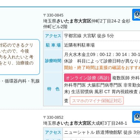
〒330-0845
埼玉県
さいたま市大宮区
仲町2丁目24-2 金杉
仲町ビル2階
宇都宮線 大宮駅 徒歩 5分
アクセス
近隣有料駐車場
対応のできるクリ
駐 車 場
いたので、今後
月火水木金土09：00-12：30 14：30
力を入れたいと考
診療時間
休診 科目によって診療日時が異なり
をとり、治療後の
開始・終了時間は直接の確認をおすす
オンライン診療 (再診)
複数医師 外科
科・循環器内科・乳腺
外科専門医 大腸肛門病専門医 非常勤
特 色
来) 生活習慣病 風邪 CT 胃内視鏡検
査
スマホのマイナ保険証対応
〒330-0852
埼玉県
さいたま市大宮区
大成町3丁目248-1
ニューシャトル 鉄道博物館駅 徒歩 3
アクセス