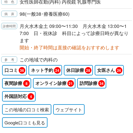
女性医師在勤(内科) 内視鏡 乳腺専門医
98(一般38･療養医療60)
月火水木金土 09:00〜11:30 月火水木金 13:00〜1
7:00 日・祝休診 科目によって診療日時が異なり
ます
開始・終了時間は直接の確認をおすすめします
この地域で内科の
口コミ
ネット予約
休日診療
女医さん
36
24
28
26
夜間診療
オンライン診療
訪問診療
8
21
34
外国語対応
4
この地域の口コミ検索
ウェブサイト
Google口コミも見る