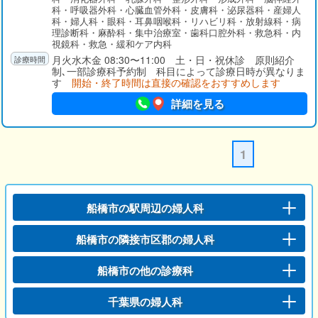
病床、そして在宅療養に向けて患者さんが切れ目なく円滑に移
科・呼吸器外科・心臓血管外科・皮膚科・泌尿器科・産婦人
行できるよう取り組んでいます。
科・婦人科・眼科・耳鼻咽喉科・リハビリ科・放射線科・病
理診断科・麻酔科・集中治療室・歯科口腔外科・救急科・内
視鏡科・救急・緩和ケア内科
月火水木金 08:30〜11:00 土・日・祝休診 原則紹介
制､一部診療科予約制 科目によって診療日時が異なりま
す
開始・終了時間は直接の確認をおすすめします
詳細を見る
1
船橋市の駅周辺の婦人科
船橋市の隣接市区郡の婦人科
船橋市の他の診療科
千葉県の婦人科