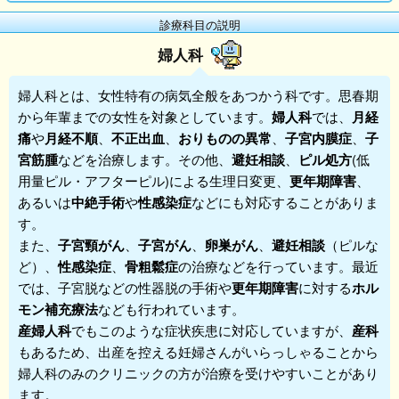
診療科目の説明
婦人科
婦人科
とは、女性特有の病気全般をあつかう科です。思春期
から年輩までの女性を対象としています。
婦人科
では、
月経
痛
や
月経不順
、
不正出血
、
おりものの異常
、
子宮内膜症
、
子
宮筋腫
などを治療します。その他、
避妊相談
、
ピル処方
(低
用量ピル・アフターピル)による生理日変更、
更年期障害
、
あるいは
中絶手術
や
性感染症
などにも対応することがありま
す。
また、
子宮頸がん
、
子宮がん
、
卵巣がん
、
避妊相談
（ピルな
ど）、
性感染症
、
骨粗鬆症
の治療などを行っています。最近
では、子宮脱などの性器脱の手術や
更年期障害
に対する
ホル
モン補充療法
なども行われています。
産婦人科
でもこのような症状疾患に対応していますが、
産科
もあるため、出産を控える妊婦さんがいらっしゃることから
婦人科
のみのクリニックの方が治療を受けやすいことがあり
ます。