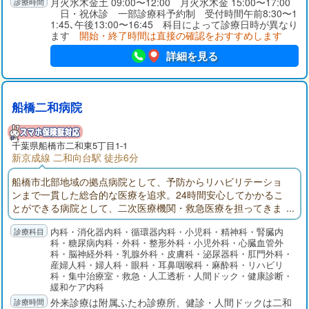
月火水木金土 09:00〜12:00 月火水木金 15:00〜17:00
日・祝休診 一部診療科予約制 受付時間午前8:30〜1
1:45､午後13:00〜16:45 科目によって診療日時が異なり
ます
開始・終了時間は直接の確認をおすすめします
詳細を見る
船橋二和病院
千葉県船橋市二和東5丁目1-1
新京成線 二和向台駅 徒歩6分
船橋市北部地域の拠点病院として、予防からリハビリテーショ
ンまで一貫した総合的な医療を追求。24時間安心してかかるこ
とができる病院として、二次医療機関・救急医療を担ってきま
した。船橋二和病院付属ふたわ診療所(主に外来部門)、ふれあい
内科・消化器内科・循環器内科・小児科・精神科・腎臓内
クリニック（主に健診部門）、二和在宅介護支援センター、八
科・糖尿病内科・外科・整形外科・小児外科・心臓血管外
木が谷在宅介護支援センターでそれぞれ役割分担して連携を取
科・脳神経外科・乳腺外科・皮膚科・泌尿器科・肛門外科・
りながら、地域の皆様の健康を守ります。
産婦人科・婦人科・眼科・耳鼻咽喉科・麻酔科・リハビリ
科・集中治療室・救急・人工透析・人間ドック・健康診断・
緩和ケア内科
外来診療は附属ふたわ診療所、健診・人間ドックは二和