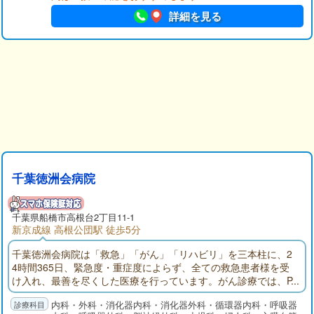
詳細を見る
千葉徳洲会病院
千葉県船橋市高根台2丁目11-1
新京成線 高根公団駅 徒歩5分
千葉徳洲会病院は「救急」「がん」「リハビリ」を三本柱に、2
4時間365日、緊急度・重症度によらず、全ての救急患者様を受
け入れ、最善を尽くした医療を行っています。がん診療では、P
ET-CTや放射線治療装置、ダ・ヴィンチなどの先端医療機器導入
内科・外科・消化器内科・消化器外科・循環器内科・呼吸器
のほか、28床の緩和ケア病棟を完備し、全てのがん治療を完結