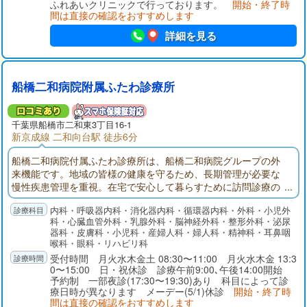
ふれあいクリニックで行っております。
開始・終了時
間は直接の確認をおすすめします
詳細を見る
船橋二和病院附属ふたわ診療所
千葉県船橋市二和東3丁目16-1
新京成線 二和向台駅 徒歩6分
船橋二和病院付属ふたわ診療所は、船橋二和病院グループの外
来機能です。地域の皆様の健康を守るため、長期管理が必要な
慢性疾患管理を重視。在宅で安心して暮らすために訪問診療の
展開。入退院では船橋二和病院との連携。地域の皆様が安心し
内科・呼吸器内科・消化器内科・循環器内科・外科・小児外
て暮らせるように医療面でサポートできる外来機能を目指して
科・心臓血管外科・乳腺外科・脳神経外科・整形外科・泌尿
います。
器科・皮膚科・小児科・産婦人科・婦人科・精神科・耳鼻咽
喉科・眼科・リハビリ科
受付時間 月火水木金土 08:30〜11:00 月火水木金 13:3
0〜15:00 日・祝休診 診療午前9:00､午後14:00開始
予約制 一部夜診(17:30〜19:30)あり 科目によって診
療日時が異なります メーデー(5/1)休診
開始・終了時
間は直接の確認をおすすめします