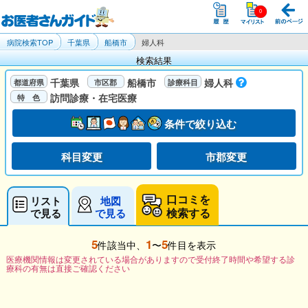
病院検索TOP
千葉県
船橋市
婦人科
検索結果
千葉県
船橋市
婦人科
訪問診療・在宅医療
条件で絞り込む
科目変更
市郡変更
口コミを
リスト
地図
検索する
で見る
で見る
5
1
5
件該当中、
〜
件目を表示
医療機関情報は変更されている場合がありますので受付終了時間や希望する診
療科の有無は直接ご確認ください