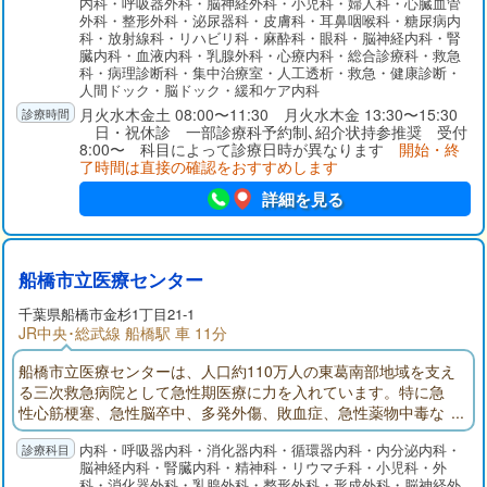
内科・呼吸器外科・脳神経外科・小児科・婦人科・心臓血管
できる医療体制を確立しております。リハビリテーションで
外科・整形外科・泌尿器科・皮膚科・耳鼻咽喉科・糖尿病内
は、回復期リハビリ病棟を56床増床し、さらに多くの患者様を
科・放射線科・リハビリ科・麻酔科・眼科・脳神経内科・腎
受け入れ、社会復帰に向けた支援を行ってまいります。
臓内科・血液内科・乳腺外科・心療内科・総合診療科・救急
科・病理診断科・集中治療室・人工透析・救急・健康診断・
人間ドック・脳ドック・緩和ケア内科
月火水木金土 08:00〜11:30 月火水木金 13:30〜15:30
日・祝休診 一部診療科予約制､紹介状持参推奨 受付
8:00〜 科目によって診療日時が異なります
開始・終
了時間は直接の確認をおすすめします
詳細を見る
船橋市立医療センター
千葉県船橋市金杉1丁目21-1
JR中央･総武線 船橋駅 車 11分
船橋市立医療センターは、人口約110万人の東葛南部地域を支え
る三次救急病院として急性期医療に力を入れています。特に急
性心筋梗塞、急性脳卒中、多発外傷、敗血症、急性薬物中毒な
ど超急性期治療が必要な疾患に対応し、その後の集中治療まで
内科・呼吸器内科・消化器内科・循環器内科・内分泌内科・
の一貫した診療を提供しているのが特徴です。質が高く密度の
脳神経内科・腎臓内科・精神科・リウマチ科・小児科・外
濃い医療サービス、さらには急性期リハビリ、回復期・療養型
科・消化器外科・乳腺外科・整形外科・形成外科・脳神経外