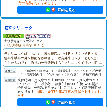
接の確認をおすすめします
詳細を見る
協立クリニック
青森県青森市東大野2丁目2-2
JR奥羽本線 青森駅 車 15分
当クリニックは、あおもり協立病院より外科・リウマチ科・救
急外来以外の外来機能を移動させ、総合外来センターとして設
立したものです。通常の外来診療は協立クリニックで行い、時
間外／救急外来／入院はあおもり協立病院で対応致します。ク
内科・精神科・脳神経内科・泌尿器科・リハビリ科・呼吸器
リニックと病院の相互作業により、24時間365日体制で患者様を
内科・循環器内科・消化器内科・女性心療科・緩和医療内科
サポートしております。協立病院にある豊富で高度な検査機器
受付時間 月火水木金土 08:00〜11:00 月火水木金 13:3
を近接診療所として100％活用し、患者様の全身管理を行いま
0〜15:30 日・祝休診 診療午前9:00､午後14:00開始
す。
予約優先 一部診療科予約制 科目によって診療日時が
異なります
開始・終了時間は直接の確認をおすすめし
ます
詳細を見る