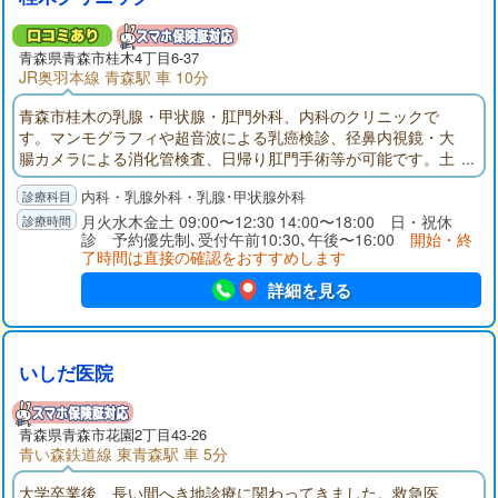
青森県青森市桂木4丁目6-37
JR奥羽本線 青森駅 車 10分
青森市桂木の乳腺・甲状腺・肛門外科、内科のクリニックで
す。マンモグラフィや超音波による乳癌検診、径鼻内視鏡・大
腸カメラによる消化管検査、日帰り肛門手術等が可能です。土
曜日も午後６時まで診療。サンロード青森北側、まつむら小児
内科・乳腺外科・乳腺･甲状腺外科
科・サン調剤薬局桂木店となり。
月火水木金土 09:00〜12:30 14:00〜18:00 日・祝休
診 予約優先制､受付午前10:30､午後〜16:00
開始・終
了時間は直接の確認をおすすめします
詳細を見る
いしだ医院
青森県青森市花園2丁目43-26
青い森鉄道線 東青森駅 車 5分
大学卒業後、長い間へき地診療に関わってきました。救急医