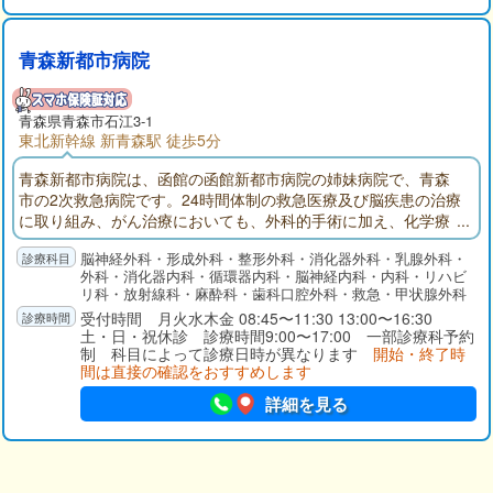
青森新都市病院
青森県青森市石江3-1
東北新幹線 新青森駅 徒歩5分
青森新都市病院は、函館の函館新都市病院の姉妹病院で、青森
市の2次救急病院です。24時間体制の救急医療及び脳疾患の治療
に取り組み、がん治療においても、外科的手術に加え、化学療
法、最先端の放射線治療を含めた集学的治療を実施していま
脳神経外科・形成外科・整形外科・消化器外科・乳腺外科・
す。社会生活復帰を目指す上で非常に重要なリハビリテーショ
外科・消化器内科・循環器内科・脳神経内科・内科・リハビ
ンでは、経頭蓋磁気刺激装置等を用いた新たな治療も取り入れ
リ科・放射線科・麻酔科・歯科口腔外科・救急・甲状腺外科
効果をあげ、在宅医療までのシームレスな医療を実践しており
受付時間 月火水木金 08:45〜11:30 13:00〜16:30
ます。
土・日・祝休診 診療時間9:00〜17:00 一部診療科予約
制 科目によって診療日時が異なります
開始・終了時
間は直接の確認をおすすめします
詳細を見る