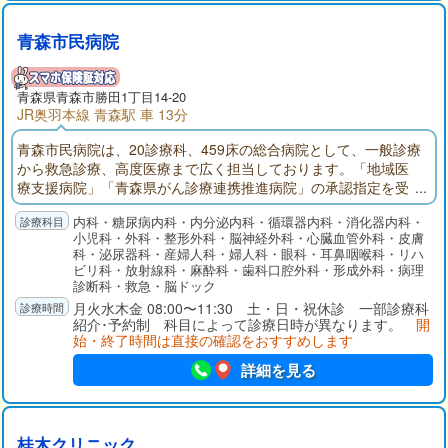
青森市民病院
青森県青森市勝田1丁目14-20
JR奥羽本線 青森駅 車 13分
青森市民病院は、20診療科、459床の総合病院として、一般診療
から救急診療、高度医療まで広く担当しております。「地域医
療支援病院」「青森県がん診療連携推進病院」の承認指定を受
け「がん診療推進室」を設置し、急性期や重篤な疾患、各種が
内科・糖尿病内科・内分泌内科・循環器内科・消化器内科・
んに迅速かつ適切な医療を提供することが可能となり、地域医
小児科・外科・整形外科・脳神経外科・心臓血管外科・皮膚
療の充実・発展に取り組んでおります。また、救急医療に対し
科・泌尿器科・産婦人科・婦人科・眼科・耳鼻咽喉科・リハ
ては24時間体制で臨み、年間2000件を超える救急車を受け入れ
ビリ科・放射線科・麻酔科・歯科口腔外科・形成外科・病理
ております。
診断科・救急・脳ドック
月火水木金 08:00〜11:30 土・日・祝休診 一部診療科
紹介･予約制 科目によって診療日時が異なります。
開
始・終了時間は直接の確認をおすすめします
詳細を見る
桂木クリニック