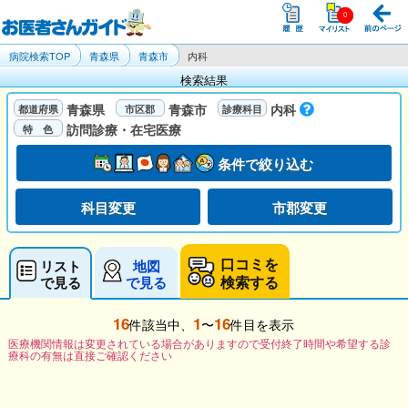
病院検索TOP
青森県
青森市
内科
検索結果
青森県
青森市
内科
訪問診療・在宅医療
条件で絞り込む
科目変更
市郡変更
口コミを
リスト
地図
検索する
で見る
で見る
16
1
16
件該当中、
〜
件目を表示
医療機関情報は変更されている場合がありますので受付終了時間や希望する診
療科の有無は直接ご確認ください