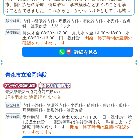
療、慢性疾患の治療、健康教室、学校検診など多くのことを学
ぶことができました。これからも、かかりつけ医として、地域
の皆様の健康を守っていきたいと思っています。
内科・循環器内科・呼吸器内科・消化器内科・小児科・皮膚
科・健康診断・人間ドック
月火木金 08:30〜12:00 月火水木金 14:00〜18:00 水
土 08:30〜13:00 日・祝休診
開始・終了時間は直接の
確認をおすすめします
詳細を見る
青森市立浪岡病院
青森県青森市浪岡浪岡平野180
JR奥羽本線 浪岡駅 徒歩10分
内科・外科・循環器内科・小児科・精神科・神経科・眼科・
耳鼻咽喉科・整形外科・健康診断
受付時間 月火水木金土 08:30〜11:30 日・祝休診 第
1.3.5土休診 一部診療科は午後診療あり 科目によって
診療日時が異なります
開始・終了時間は直接の確認を
おすすめします