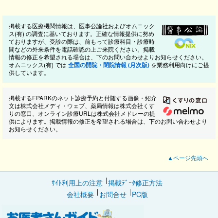
掲載する医療機関情報は、医事公論社およびオムニック
ス(有) の調査に基いております。正確な情報提供に努め
ておりますが、受診の際は、前もって診療科目・診療時
間などの外来条件を電話確認の上ご来院ください。掲載
情報の修正を希望される場合は、下のお問い合わせよりお知らせください。
オムニックス(有) では
全国の開院・閉院情報 (月次版)
を業務利用向けにご提
供しています。
掲載するEPARKのネット診療予約と付随する画像・紹介
文は株式会社メディ・ウェブ、薬局情報は株式会社くす
りの窓口、オンライン診療URLは株式会社メドレーの提
供によります。掲載情報の修正を希望される場合は、下のお問い合わせより
お知らせください。
▲ページ先頭へ
ｻｲﾄ利用上の注意
掲載ﾃﾞｰﾀ修正方法
会社概要
お問合せ
PC版