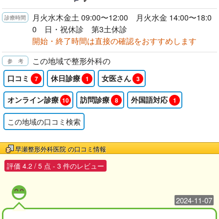
月火水木金土 09:00〜12:00 月火水金 14:00〜18:0
0 日・祝休診 第3土休診
開始・終了時間は直接の確認をおすすめします
この地域で整形外科の
口コミ
休日診療
女医さん
7
1
3
オンライン診療
訪問診療
外国語対応
10
8
1
この地域の口コミ検索
早瀬整形外科医院
の口コミ情報
評価
4.2
/
5
点 -
3
件のレビュー
2024-11-07