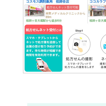
コスモス調剤薬局 祖師谷店
ココカラフ
処方せんネット受付可能
幸野メディカルクリニックから
89m
祖師ヶ谷大蔵駅から徒歩6分
祖師ヶ谷大蔵