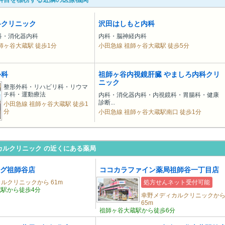
科クリニック
沢田はしもと内科
科・消化器内科
内科・脳神経内科
師ヶ谷大蔵駅 徒歩1分
小田急線 祖師ヶ谷大蔵駅 徒歩5分
外科
祖師ヶ谷内視鏡肝臓 やましろ内科クリ
ニック
整形外科・リハビリ科・リウマ
チ科・運動療法
内科・消化器内科・内視鏡科・胃腸科・健康
診断...
小田急線 祖師ヶ谷大蔵駅 徒歩1
分
小田急線 祖師ヶ谷大蔵駅南口 徒歩1分
カルクリニック の近くにある薬局
グ祖師谷店
ココカラファイン薬局祖師谷一丁目店
ルクリニックから 61m
処方せんネット受付可能
駅から徒歩4分
幸野メディカルクリニックか
65m
祖師ヶ谷大蔵駅から徒歩6分