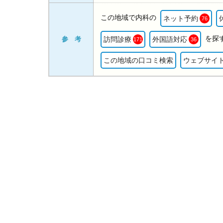
この地域で内科の
ネット予約
76
を探
参 考
訪問診療
外国語対応
171
36
この地域の口コミ検索
ウェブサイ