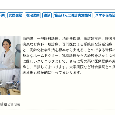
予約
女医在勤
在宅医療
往診
協会けんぽ健診実施機関
スマホ保険
白内障、一般眼科診療。消化器疾患、循環器疾患、呼吸
疾患など内科一般診療。専門医による系統的な診断治療
と、高齢化社会生活を根本から支えることのできる皆様
身近なホームドクター、乳腺診療からの経験を活かし女
に優しいクリニックとして、さらに質の高い医療提供を
承し、目指してまいります。大学病院など総合病院との
診連携も積極的に行ってまいります。
瑞穂ビル3階