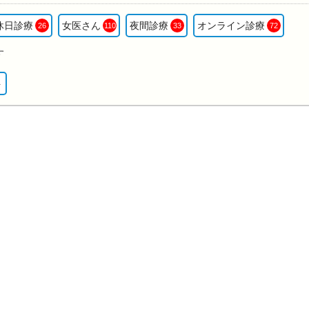
休日診療
女医さん
夜間診療
オンライン診療
26
110
33
72
す
ト