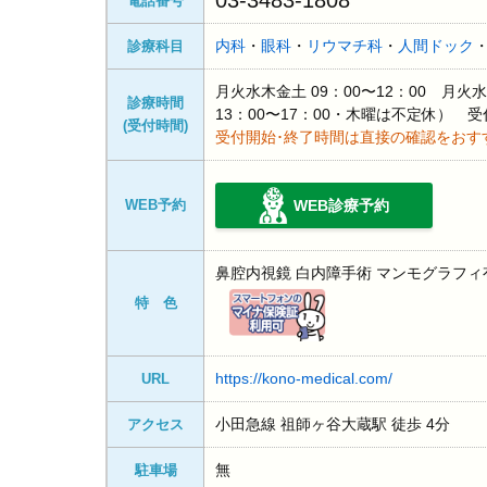
03-3483-1808
電話番号
内科
・
眼科
・
リウマチ科
・
人間ドック
診療科目
月火水木金土 09：00〜12：00 月火水
診療時間
13：00〜17：00・木曜は不定休） 
(受付時間)
受付開始･終了時間は直接の確認をおす
WEB予約
WEB診療予約
鼻腔内視鏡 白内障手術 マンモグラフィ
特 色
https://kono-medical.com/
URL
小田急線 祖師ヶ谷大蔵駅 徒歩 4分
アクセス
無
駐車場