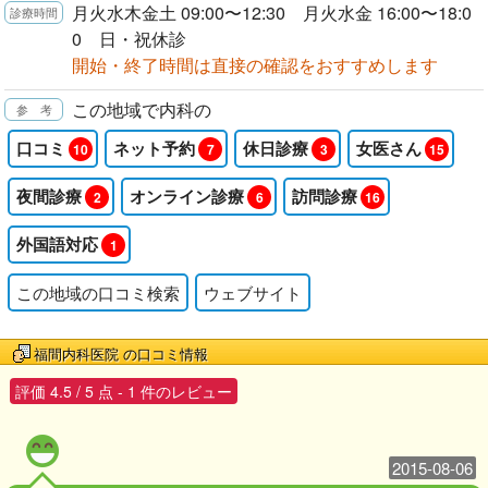
月火水木金土 09:00〜12:30 月火水金 16:00〜18:0
0 日・祝休診
開始・終了時間は直接の確認をおすすめします
この地域で内科の
口コミ
ネット予約
休日診療
女医さん
10
7
3
15
夜間診療
オンライン診療
訪問診療
2
6
16
外国語対応
1
この地域の口コミ検索
ウェブサイト
福間内科医院
の口コミ情報
評価
4.5
/
5
点 -
1
件のレビュー
2015-08-06