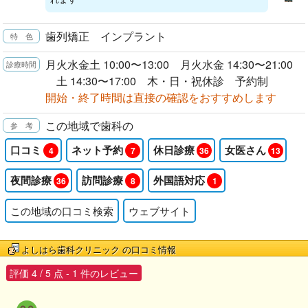
歯列矯正 インプラント
月火水金土 10:00〜13:00 月火水金 14:30〜21:00
土 14:30〜17:00 木・日・祝休診 予約制
開始・終了時間は直接の確認をおすすめします
この地域で歯科の
口コミ
ネット予約
休日診療
女医さん
4
7
36
13
夜間診療
訪問診療
外国語対応
36
8
1
この地域の口コミ検索
ウェブサイト
よしはら歯科クリニック
の口コミ情報
評価
4
/
5
点 -
1
件のレビュー