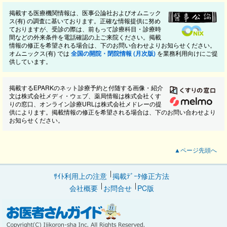
掲載する医療機関情報は、医事公論社およびオムニック
ス(有) の調査に基いております。正確な情報提供に努め
ておりますが、受診の際は、前もって診療科目・診療時
間などの外来条件を電話確認の上ご来院ください。掲載
情報の修正を希望される場合は、下のお問い合わせよりお知らせください。
オムニックス(有) では
全国の開院・閉院情報 (月次版)
を業務利用向けにご提
供しています。
掲載するEPARKのネット診療予約と付随する画像・紹介
文は株式会社メディ・ウェブ、薬局情報は株式会社くす
りの窓口、オンライン診療URLは株式会社メドレーの提
供によります。掲載情報の修正を希望される場合は、下のお問い合わせより
お知らせください。
▲ページ先頭へ
ｻｲﾄ利用上の注意
掲載ﾃﾞｰﾀ修正方法
会社概要
お問合せ
PC版