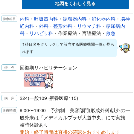
地図をくわしく見る
内科
・
呼吸器内科
・
循環器内科
・
消化器内科
・
脳神
経内科
・
外科
・
整形外科
・
リウマチ科
・
糖尿病内
科
・
リハビリ科
・作業療法・言語療法・
救急
↑科目名をクリックして該当する医療機関一覧が見ら
れます
回復期リハビリテーション
224(一般109･療養医療115)
9:00〜19:00 予約制 美容部門(形成外科)以外の一
般外来は「メディカルプラザ大道中央」にて実施
臨時休診あり
開始・終了時間は直接の確認をおすすめします