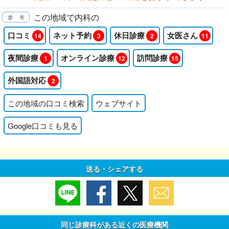
この地域で内科の
口コミ
ネット予約
休日診療
女医さん
14
3
2
11
夜間診療
オンライン診療
訪問診療
1
12
15
外国語対応
2
この地域の口コミ検索
ウェブサイト
Google口コミも見る
送る・シェアする
同じ診療科がある近くの医療機関