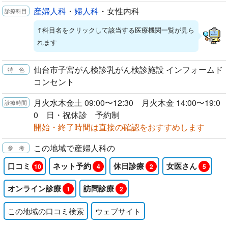
産婦人科
・
婦人科
・女性内科
↑科目名をクリックして該当する医療機関一覧が見ら
れます
仙台市子宮がん検診乳がん検診施設 インフォームド
コンセント
月火水木金土 09:00〜12:30 月火木金 14:00〜19:0
0 日・祝休診 予約制
開始・終了時間は直接の確認をおすすめします
この地域で産婦人科の
口コミ
ネット予約
休日診療
女医さん
10
4
2
5
オンライン診療
訪問診療
1
2
この地域の口コミ検索
ウェブサイト