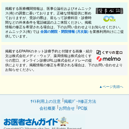
掲載する医療機関情報は、医事公論社およびオムニック
ス(有) の調査に基いております。正確な情報提供に努め
ておりますが、受診の際は、前もって診療科目・診療時
間などの外来条件を電話確認の上ご来院ください。掲載
情報の修正を希望される場合は、下のお問い合わせよりお知らせください。
オムニックス(有) では
全国の開院・閉院情報 (月次版)
を業務利用向けにご提
供しています。
掲載するEPARKのネット診療予約と付随する画像・紹介
文は株式会社メディ・ウェブ、薬局情報は株式会社くす
りの窓口、オンライン診療URLは株式会社メドレーの提
供によります。掲載情報の修正を希望される場合は、下のお問い合わせより
お知らせください。
▲ページ先頭へ
ｻｲﾄ利用上の注意
掲載ﾃﾞｰﾀ修正方法
会社概要
お問合せ
PC版