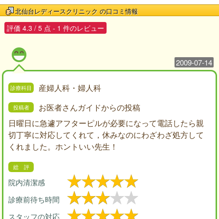
北仙台レディースクリニック
の口コミ情報
評価
4.3
/
5
点 -
1
件のレビュー
2009-07-14
産婦人科・婦人科
お医者さんガイドからの投稿
日曜日に急遽アフターピルが必要になって電話したら親
切丁寧に対応してくれて，休みなのにわざわざ処方して
くれました。ホントいい先生！
院内清潔感
診療前待ち時間
スタッフの対応