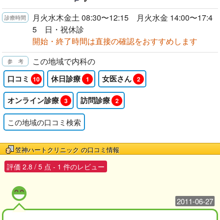
月火水木金土 08:30〜12:15 月火水金 14:00〜17:4
5 日・祝休診
開始・終了時間は直接の確認をおすすめします
この地域で内科の
口コミ
休日診療
女医さん
10
1
2
オンライン診療
訪問診療
3
2
この地域の口コミ検索
笠神ハートクリニック
の口コミ情報
評価
2.8
/
5
点 -
1
件のレビュー
2011-06-27