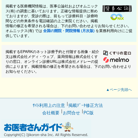
掲載する医療機関情報は、医事公論社およびオムニック
ス(有) の調査に基いております。正確な情報提供に努め
ておりますが、受診の際は、前もって診療科目・診療時
間などの外来条件を電話確認の上ご来院ください。掲載
情報の修正を希望される場合は、下のお問い合わせよりお知らせください。
オムニックス(有) では
全国の開院・閉院情報 (月次版)
を業務利用向けにご提
供しています。
掲載するEPARKのネット診療予約と付随する画像・紹介
文は株式会社メディ・ウェブ、薬局情報は株式会社くす
りの窓口、オンライン診療URLは株式会社メドレーの提
供によります。掲載情報の修正を希望される場合は、下のお問い合わせより
お知らせください。
▲ページ先頭へ
ｻｲﾄ利用上の注意
掲載ﾃﾞｰﾀ修正方法
会社概要
お問合せ
PC版