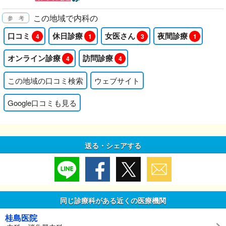
この地域で内科の
口コミ
休日診療
女医さん
夜間診療
4
1
3
1
オンライン診療
訪問診療
4
4
この地域の口コミ検索
ウェブサイト
Google口コミも見る
送る・シェアする
同じ診療科がある近くの医療機関
桂島医院