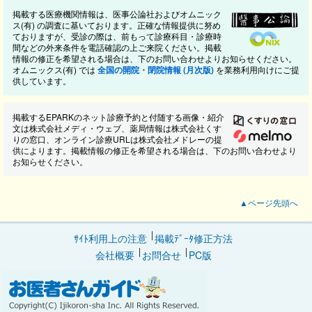
掲載する医療機関情報は、医事公論社およびオムニック
ス(有) の調査に基いております。正確な情報提供に努め
ておりますが、受診の際は、前もって診療科目・診療時
間などの外来条件を電話確認の上ご来院ください。掲載
情報の修正を希望される場合は、下のお問い合わせよりお知らせください。
オムニックス(有) では
全国の開院・閉院情報 (月次版)
を業務利用向けにご提
供しています。
掲載するEPARKのネット診療予約と付随する画像・紹介
文は株式会社メディ・ウェブ、薬局情報は株式会社くす
りの窓口、オンライン診療URLは株式会社メドレーの提
供によります。掲載情報の修正を希望される場合は、下のお問い合わせより
お知らせください。
▲ページ先頭へ
ｻｲﾄ利用上の注意
掲載ﾃﾞｰﾀ修正方法
会社概要
お問合せ
PC版