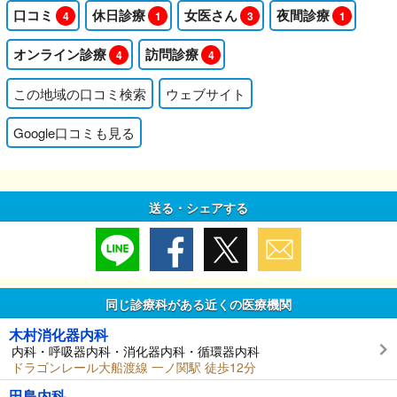
口コミ
休日診療
女医さん
夜間診療
4
1
3
1
オンライン診療
訪問診療
4
4
この地域の口コミ検索
ウェブサイト
Google口コミも見る
送る・シェアする
同じ診療科がある近くの医療機関
木村消化器内科
内科・呼吸器内科・消化器内科・循環器内科
ドラゴンレール大船渡線 一ノ関駅 徒歩12分
田島内科