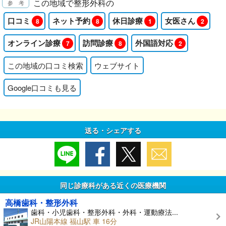
この地域で整形外科の
口コミ
ネット予約
休日診療
女医さん
8
8
1
2
オンライン診療
訪問診療
外国語対応
7
8
2
この地域の口コミ検索
ウェブサイト
Google口コミも見る
送る・シェアする
同じ診療科がある近くの医療機関
高橋歯科・整形外科
歯科・小児歯科・整形外科・外科・運動療法...
JR山陽本線 福山駅 車 16分