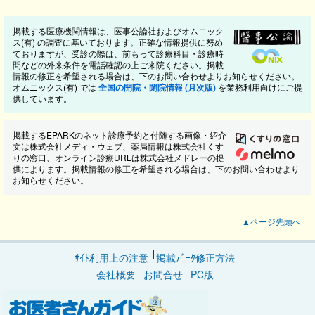
掲載する医療機関情報は、医事公論社およびオムニック
ス(有) の調査に基いております。正確な情報提供に努め
ておりますが、受診の際は、前もって診療科目・診療時
間などの外来条件を電話確認の上ご来院ください。掲載
情報の修正を希望される場合は、下のお問い合わせよりお知らせください。
オムニックス(有) では
全国の開院・閉院情報 (月次版)
を業務利用向けにご提
供しています。
掲載するEPARKのネット診療予約と付随する画像・紹介
文は株式会社メディ・ウェブ、薬局情報は株式会社くす
りの窓口、オンライン診療URLは株式会社メドレーの提
供によります。掲載情報の修正を希望される場合は、下のお問い合わせより
お知らせください。
▲ページ先頭へ
ｻｲﾄ利用上の注意
掲載ﾃﾞｰﾀ修正方法
会社概要
お問合せ
PC版