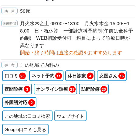
50床
月火水木金土 09:00〜13:00 月火水木金 15:00〜1
8:00 日・祝休診 一部診療科予約制(午前は全科予
約制) WEB初診受付可 科目によって診療日時が
異なります
開始・終了時間は直接の確認をおすすめします
この地域で内科の
口コミ
ネット予約
休日診療
女医さん
25
11
4
16
夜間診療
オンライン診療
訪問診療
3
21
20
外国語対応
2
この地域の口コミ検索
ウェブサイト
Google口コミも見る