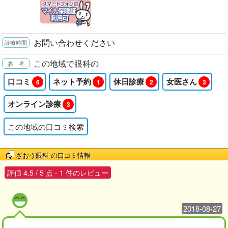
お問い合わせください
この地域で眼科の
口コミ
ネット予約
休日診療
女医さん
6
1
2
3
オンライン診療
3
この地域の口コミ検索
ざおう眼科
の口コミ情報
評価
4.5
/
5
点 -
1
件のレビュー
2018-08-27