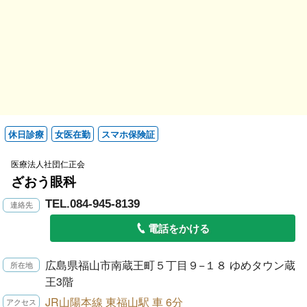
休日診療
女医在勤
スマホ保険証
医療法人社団仁正会
ざおう眼科
TEL.084-945-8139
電話をかける
広島県福山市南蔵王町５丁目９−１８ ゆめタウン蔵
王3階
JR山陽本線 東福山駅 車 6分