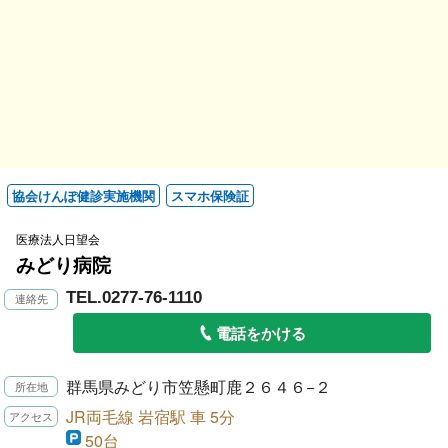
協会けんぽ健診実施機関
スマホ保険証
医療法人日望会
みどり病院
TEL.0277-76-1110
電話をかける
群馬県みどり市笠懸町鹿２６４６−２
JR両毛線 岩宿駅 車 5分
50台