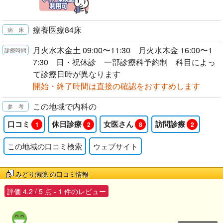
療養医療84床
月火水木金土 09:00〜11:30 月火水木金 16:00〜1
7:30 日・祝休診 一部診療科予約制 科目によっ
て診療日時が異なります
開始・終了時間は直接の確認をおすすめします
この地域で内科の
口コミ
休日診療
女医さん
訪問診療
1
2
8
2
この地域の口コミ検索
ウェブサイト
みどり病院
の口コミ情報
評価
4.2
/
5
点 -
1
件のレビュー