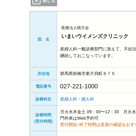
閉じる
医療法人晴方会
いまいウイメンズクリニック
院 名
産婦人科一般診療部門に加えて、不妊
継続しておこなっています。
群馬県前橋市東片貝町８７５
所在地
027-221-1000
電話番号
産婦人科
・
婦人科
診療科目
月火水木金土 09：00〜12：30 月火
診療時間
門外来はWeb予約可
(受付時間)
受付開始･終了時間は直接の確認をおす