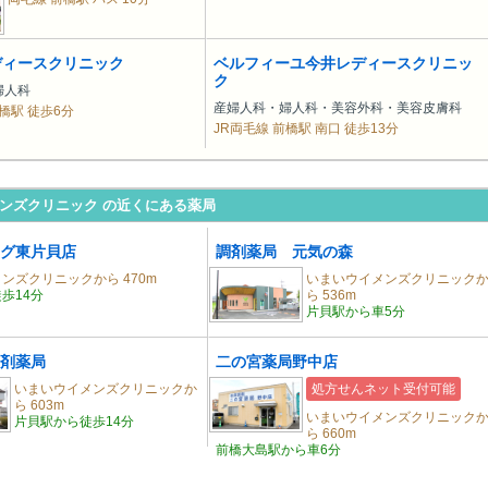
ディースクリニック
ベルフィーユ今井レディースクリニッ
ク
婦人科
産婦人科・婦人科・美容外科・美容皮膚科
橋駅 徒歩6分
JR両毛線 前橋駅 南口 徒歩13分
ンズクリニック の近くにある薬局
グ東片貝店
調剤薬局 元気の森
ンズクリニックから 470m
いまいウイメンズクリニック
歩14分
ら 536m
片貝駅から車5分
剤薬局
二の宮薬局野中店
いまいウイメンズクリニックか
処方せんネット受付可能
ら 603m
いまいウイメンズクリニック
片貝駅から徒歩14分
ら 660m
前橋大島駅から車6分