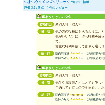
いまいウイメンズクリニック
の口コミ情報
評価
3.3
/
5
点 -
4
件のレビュー
匿名さん からの投稿
産婦人科・婦人科
他の方の投稿にもあるように、と
他がいいだけに、待ち時間を改善
で。。
貴重な時間を使って皆さん通われ
院内清潔感
診療前待ち時
医師の対応
診療後待ち時
匿名さん からの投稿
産婦人科・婦人科
先生や看護師さんはとても優しく
予約しても待つので覚悟を。。お
院内清潔感
診療前待ち時
医師の対応
診療後待ち時