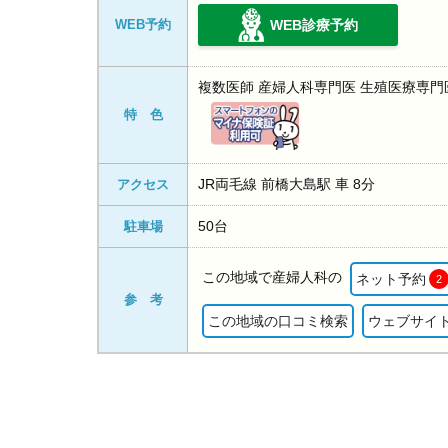
WEB予約
WEB診療予約
複数医師 産婦人科専門医 生殖医療専門
特 色
JR両毛線 前橋大島駅 車 8分
アクセス
50台
駐車場
この地域で産婦人科の
ネット予約
2
参 考
この地域の口コミ検索
ウェブサイ