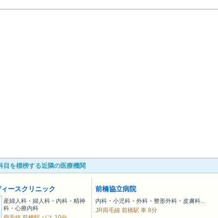
科目を標榜する近隣の医療機関
ディースクリニック
前橋協立病院
産婦人科・婦人科・内科・精神
内科・小児科・外科・整形外科・皮膚科...
科・心療内科
JR両毛線 前橋駅 車 8分
両毛線 前橋駅 バス 10分