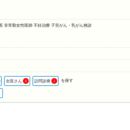
医 非常勤女性医師 不妊治療 子宮がん・乳がん検診
を探す
女医さん
訪問診療
8
1
ト