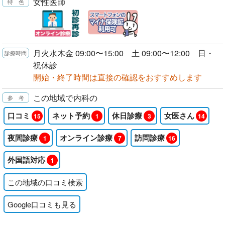
女性医師
月火水木金 09:00〜15:00 土 09:00〜12:00 日・
祝休診
開始・終了時間は直接の確認をおすすめします
この地域で内科の
口コミ
ネット予約
休日診療
女医さん
15
1
3
14
夜間診療
オンライン診療
訪問診療
1
7
16
外国語対応
1
この地域の口コミ検索
Google口コミも見る