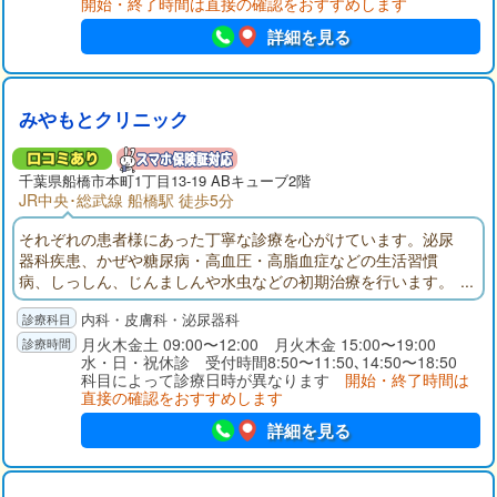
開始・終了時間は直接の確認をおすすめします
詳細を見る
みやもとクリニック
千葉県
船橋市
本町1丁目13-19 ABキューブ2階
JR中央･総武線 船橋駅 徒歩5分
それぞれの患者様にあった丁寧な診療を心がけています。泌尿
器科疾患、かぜや糖尿病・高血圧・高脂血症などの生活習慣
病、しっしん、じんましんや水虫などの初期治療を行います。
採血、エコー（腹部エコー・頸動脈エコー）は当院にて検査い
内科・皮膚科・泌尿器科
たします。CT、MRIは提携医療機関で撮影し、当日に診察でき
ます。なるべく不必要な薬は処方しない。患者様の状態に一番
月火木金土 09:00〜12:00 月火木金 15:00〜19:00
水・日・祝休診 受付時間8:50〜11:50､14:50〜18:50
合った薬を考えていきます。
科目によって診療日時が異なります
開始・終了時間は
直接の確認をおすすめします
詳細を見る