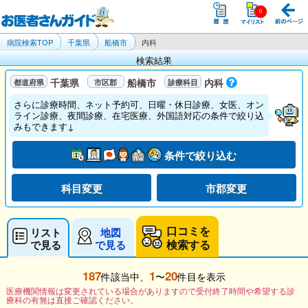
病院検索TOP
千葉県
船橋市
内科
検索結果
千葉県
船橋市
内科
さらに診療時間、ネット予約可、日曜・休日診療、女医、オン
ライン診療、夜間診療、在宅医療、外国語対応の条件で絞り込
みもできます↓
条件で絞り込む
科目変更
市郡変更
口コミを
リスト
地図
検索する
で見る
で見る
187
1
20
件該当中、
〜
件目を表示
医療機関情報は変更されている場合がありますので受付終了時間や希望する診
療科の有無は直接ご確認ください。