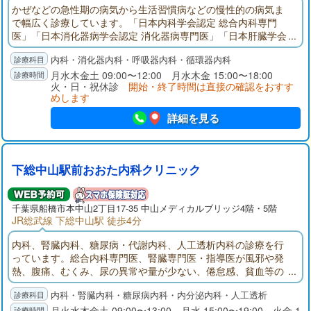
かぜなどの急性期の病気から生活習慣病などの慢性的の病気ま
で幅広く診療しています。「日本内科学会認定 総合内科専門
医」「日本消化器病学会認定 消化器病専門医」「日本肝臓学会
認定 肝臓専門医」として、地域の皆さまに貢献できるよう努力
内科・消化器内科・呼吸器内科・循環器内科
しています。内科の病気に関して、何でも相談できる地域のク
リニックを目指していますので、お気軽に話をしにいらしてく
月水木金土 09:00〜12:00 月水木金 15:00〜18:00
火・日・祝休診
開始・終了時間は直接の確認をおすす
ださい。
めします
詳細を見る
下総中山駅前おおた内科クリニック
千葉県
船橋市
本中山2丁目17-35 中山メディカルブリッジ4階・5階
JR総武線 下総中山駅 徒歩4分
内科、腎臓内科、糖尿病・代謝内科、人工透析内科の診療を行
っています。総合内科専門医、腎臓専門医・指導医が風邪や発
熱、腹痛、むくみ、尿の異常や量が少ない、倦怠感、貧血等の
症状の診療を行います。透析治療にも対応しています。
内科・腎臓内科・糖尿病内科・内分泌内科・人工透析
月火水木金土 09:00〜13:00 月水 15:00〜19:00 火金 1