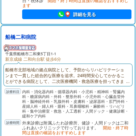
日・祝休診
開始・終了時間は直接の確認をおすすめし
ます
詳細を見る
船橋二和病院
千葉県
船橋市
二和東5丁目1-1
新京成線 二和向台駅 徒歩6分
船橋市北部地域の拠点病院として、予防からリハビリテーショ
ンまで一貫した総合的な医療を追求。24時間安心してかかるこ
とができる病院として、二次医療機関・救急医療を担ってきま
した。船橋二和病院付属ふたわ診療所(主に外来部門)、ふれあい
内科・消化器内科・循環器内科・小児科・精神科・腎臓内
クリニック（主に健診部門）、二和在宅介護支援センター、八
科・糖尿病内科・外科・整形外科・小児外科・心臓血管外
木が谷在宅介護支援センターでそれぞれ役割分担して連携を取
科・脳神経外科・乳腺外科・皮膚科・泌尿器科・肛門外科・
りながら、地域の皆様の健康を守ります。
産婦人科・婦人科・眼科・耳鼻咽喉科・麻酔科・リハビリ
科・集中治療室・救急・人工透析・人間ドック・健康診断・
緩和ケア内科
外来診療は附属ふたわ診療所、健診・人間ドックは二和
ふれあいクリニックで行っております。
開始・終了時
間は直接の確認をおすすめします