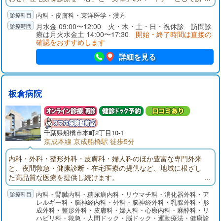
問させていただきます。お気軽にご相談ください。毎月スケジ
内科・皮膚科・東洋医学・漢方
ュール表を作成し、定期的に訪問いたします。急に具合が悪く
なった時には、ご連絡頂ければスケジュール外でも訪問いたし
月水金 09:00〜12:00 火・木・土・日・祝休診 訪問診
療は月火水金土 14:00〜17:30
開始・終了時間は直接の
ます。
確認をおすすめします
詳細を見る
板倉病院
千葉県
船橋市
本町2丁目10-1
京成本線 京成船橋駅 徒歩5分
内科・外科・整形外科・皮膚科・婦人科のほか豊富な専門外来
と、夜間救急・健康診断・在宅医療の提供など、地域に根ざし
た高品質な医療を提供し続けます。
内科・腎臓内科・糖尿病内科・リウマチ科・消化器外科・ア
レルギー科・脳神経内科・外科・脳神経外科・乳腺外科・形
成外科・整形外科・皮膚科・婦人科・心療内科・麻酔科・リ
ハビリ科・救急・人間ドック・脳ドック・運動療法・健康診