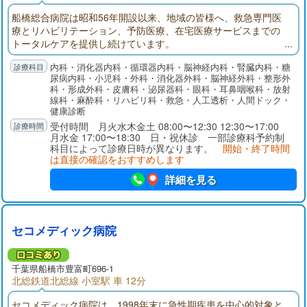
船橋総合病院は昭和56年開設以来、地域の皆様へ、救急専門医
療とリハビリテーション、予防医療、在宅医療サービスまでの
トータルケアを提供し続けています。
内科・消化器内科・循環器内科・脳神経内科・腎臓内科・糖
尿病内科・小児科・外科・消化器外科・脳神経外科・整形外
科・形成外科・皮膚科・泌尿器科・眼科・耳鼻咽喉科・放射
線科・麻酔科・リハビリ科・救急・人工透析・人間ドック・
健康診断
受付時間 月火水木金土 08:00〜12:30 12:30〜17:00
月水金 17:00〜18:30 日・祝休診 一部診療科予約制
科目によって診療日時が異なります。
開始・終了時間
は直接の確認をおすすめします
詳細を見る
セコメディック病院
千葉県
船橋市
豊富町696-1
北総鉄道北総線 小室駅 車 12分
セコメディック病院は、1998年末に急性期疾患を中心的対象と