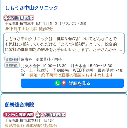
しもうさ中山クリニック
千葉県
船橋市
本中山2丁目15-12 リリスポスト2階
JR下総中山駅北口 徒歩2分
しもうさ中山クリニックは、健康や病気についてどんなことで
も気軽に相談していただける「よろづ相談所」として、総合的
に皆様の健康問題の解決をお手伝いいたします。お子さんから
ご年配の方まで、当「健康よろづ相談所」に、気になる症状、
皮膚科・泌尿器科・内科
お薬や検査結果のことなど、相談しにいらしてください。
月火木金日 10:00〜13:30 月火木金 15:00〜18:30
水・土・祝休診 予約優先 WEB予約可 最終受付〜18:
00
開始・終了時間は直接の確認をおすすめします
詳細を見る
船橋総合病院
千葉県
船橋市
北本町1丁目13-1
東武野田線 新船橋駅 徒歩5分