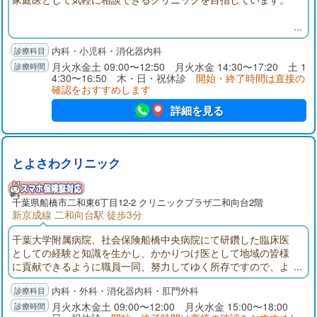
内科・小児科・消化器内科
月火水金土 09:00〜12:50 月火水金 14:30〜17:20 土 1
4:30〜16:50 木・日・祝休診
開始・終了時間は直接の
確認をおすすめします
詳細を見る
とよさわクリニック
千葉県
船橋市
二和東6丁目12-2 クリニックプラザ二和向台2階
新京成線 二和向台駅 徒歩3分
千葉大学附属病院、社会保険船橋中央病院にて研鑽した臨床医
としての経験と知識を生かし、かかりつけ医として地域の皆様
に貢献できるように職員一同、努力してゆく所存ですので、よ
ろしくお願いいたします。
内科・外科・消化器内科・肛門外科
月火水木金土 09:00〜12:00 月火水金 15:00〜18:00