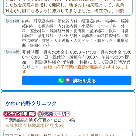
した総合病院を目指して開院し、地域の中核病院として、救急
対応が可能になるように努力して参りました。現在では、回復
期リハビリテーション病棟、地域包括ケア病棟を備え、在宅医
内科・呼吸器内科・消化器内科・循環器内科・精神科・脳神
療にも注力しております。
経内科・心療内科・内分泌内科・小児科・リウマチ科・外
科・整形外科・脳神経外科・皮膚科・泌尿器科・眼科・耳鼻
咽喉科・放射線科・リハビリ科・麻酔科・歯科口腔外科・集
中治療室・救急・人工透析・人間ドック・脳ドック・健康診
断・緩和ケア科
受付時間 月火水木金土 08:30〜11:30 月火水木金 13:0
0〜16:00 日・祝休診 診療午前9:00〜､午後13:30〜開
始 一部診療科紹介･予約制 科目によって診療日時が異
なります
開始・終了時間は直接の確認をおすすめしま
す
詳細を見る
かわい内科クリニック
千葉県
船橋市
浜町2丁目2-7 ビビット4階
京成本線 船橋競馬場駅 徒歩5分
家庭医として気軽に相談できるクリニックを目指しています。