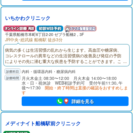
いちかわクリニック
千葉県
船橋市
本町6丁目2-20 ゼブラ船橋2，3F
JR中央･総武線 船橋駅 徒歩3分
病気の多くは生活習慣の乱れから生じます。高血圧や糖尿病、
コレステロールの異常などの生活習慣病の改善及び発症の予防
によりその先に潜む重大な疾患を予防することができます。こ
のような思いから、私は地域住民の皆様の健康をより早い段階
内科・循環器内科・糖尿病内科
から守るため、生活習慣病を中心としたプライマリケアの実践
を主に置いた診療を行い、微力ながらも地域医療に貢献をして
月火木金土 08:30〜12:00 月火木金 14:00〜18:00
水・日・祝休診 WEB初診予約可 受付午前11:30､午
いきたいと考えております。宜しくお願いいたします。
後〜17:30
開始・終了時間は直接の確認をおすすめしま
す
詳細を見る
メディナイト船橋駅前クリニック