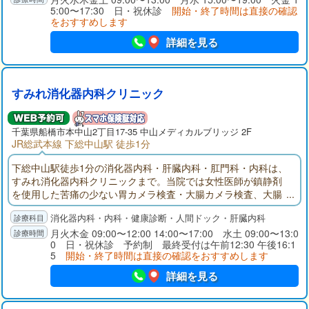
5:00〜17:30 日・祝休診
開始・終了時間は直接の確認
をおすすめします
詳細を見る
すみれ消化器内科クリニック
千葉県
船橋市
本中山2丁目17-35 中山メディカルブリッジ 2F
JR総武本線 下総中山駅 徒歩1分
下総中山駅徒歩1分の消化器内科・肝臓内科・肛門科・内科は、
すみれ消化器内科クリニックまで。当院では女性医師が鎮静剤
を使用した苦痛の少ない胃カメラ検査・大腸カメラ検査、大腸
ポリープ切除、胃・大腸の同日検査、土曜検査、経口・経鼻検
消化器内科・内科・健康診断・人間ドック・肝臓内科
査を行います。女性ならではの消化器症状のお悩みや、健康診
断での肝機能異常の診察も承ります。
月火木金 09:00〜12:00 14:00〜17:00 水土 09:00〜13:0
0 日・祝休診 予約制 最終受付は午前12:30 午後16:1
5
開始・終了時間は直接の確認をおすすめします
詳細を見る