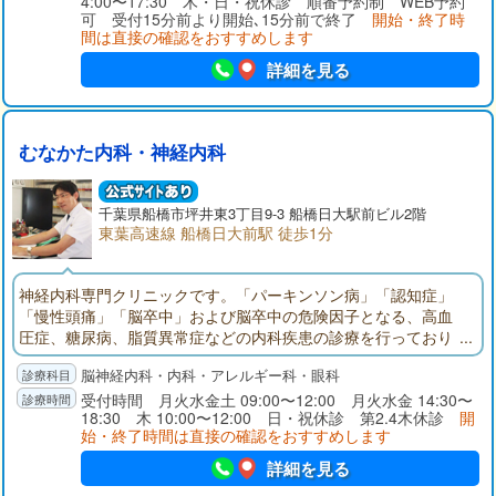
4:00〜17:30 木・日・祝休診 順番予約制 WEB予約
可 受付15分前より開始､15分前で終了
開始・終了時
間は直接の確認をおすすめします
詳細を見る
むなかた内科・神経内科
千葉県
船橋市
坪井東3丁目9-3 船橋日大駅前ビル2階
東葉高速線 船橋日大前駅 徒歩1分
神経内科専門クリニックです。「パーキンソン病」「認知症」
「慢性頭痛」「脳卒中」および脳卒中の危険因子となる、高血
圧症、糖尿病、脂質異常症などの内科疾患の診療を行っており
ます。ふるえ、歩行障害、物忘れなどの症状のある方はご相談
脳神経内科・内科・アレルギー科・眼科
ください。東葉高速鉄道「船橋日大前」東口駅前（くすりの福
太郎２階）。頭部CT完備。神経内科専門医、指導医。頭痛専門
受付時間 月火水金土 09:00〜12:00 月火水金 14:30〜
18:30 木 10:00〜12:00 日・祝休診 第2.4木休診
開
医、指導医。内科学会認定内科医。眼科学会専門医。
始・終了時間は直接の確認をおすすめします
詳細を見る