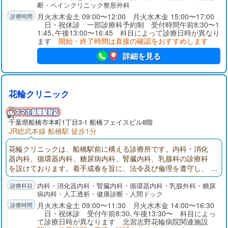
断・ペインクリニック整形外科
月火水木金土 09:00〜12:00 月火水木金 15:00〜17:00
日・祝休診 一部診療科予約制 受付時間午前8:30〜1
1:45､午後13:00〜16:45 科目によって診療日時が異なり
ます
開始・終了時間は直接の確認をおすすめします
詳細を見る
花輪クリニック
千葉県
船橋市
本町1丁目3-1 船橋フェイスビル8階
JR総武本線 船橋駅 徒歩1分
花輪クリニックは、船橋駅前に構える診療所です。内科・消化
器内科、循環器内科、糖尿病内科、腎臓内科、乳腺科の診療科
を設けております。着手成春を旨に、法令及び倫理を遵守し、
相協力して安全で安心な医療に取り組みます。
内科・消化器内科・腎臓内科・循環器内科・乳腺外科・糖尿
病内科・人工透析・健康診断・人間ドック
月火水木金土 09:00〜11:30 月火水木金 14:00〜16:30
日・祝休診 受付午前8:30､午後13:30〜 科目によっ
て診療日時が異なります 北習志野花輪病院関連施設