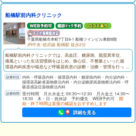
船橋駅前内科クリニック
千葉県
船橋市
本町7丁目6-1 船橋ツインビル東館6階
JR中央･総武線 船橋駅 徒歩2分
船橋駅前内科クリニックでは、高血圧、糖尿病、脂質異常症、
痛風といった生活習慣病をはじめ、狭心症、不整脈といった循
環器内科疾患や喘息など呼吸器疾患の診断・治療・管理を行っ
ております。常に患者様お一人おひとりの生活の質（QOL）向
内科・呼吸器内科・循環器内科・糖尿病内科・内分泌内科・
上を念頭においた医療を提供していくことを目指しておりま
循環器高齢者薬物療法内科・内分泌糖尿病薬物療法内科・呼
す。
吸器感染症薬物療法内科
受付時間 月火水金土 09:30〜12:30 月火金土 14:30〜
18:30 木・日・祝休診 予約優先 WEB予約可
開
始・終了時間は直接の確認をおすすめします
詳細を見る