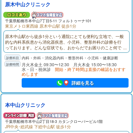
原木中山クリニック
千葉県
船橋市
本中山7丁目5-11 フォルトゥーナ101
東京メトロ東西線 原木中山駅 徒歩1分
原木中山駅から徒歩1分という通院にとても便利な立地で、一般
的な内科系疾患から消化器疾患、小児科、整形外科の診療を行
っております。どんな症状でも、おからだでお困りのこと何で
もお気軽にご相談をいただけますと幸いでございます。
内科・外科・消化器内科・整形外科・小児科・健康診断
月火木金土 09:30〜12:30 月火木金 15:00〜18:30
水・日・祝休診
開始・終了時間は直接の確認をおすす
めします
詳細を見る
本中山クリニック
千葉県
船橋市
本中山2丁目18-3 カタンクローバービル1階
JR中央･総武線 下総中山駅 徒歩1分