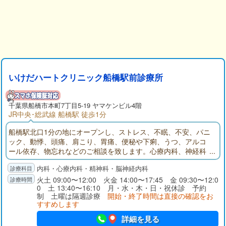
いけだハートクリニック船橋駅前診療所
千葉県
船橋市
本町7丁目5-19 ヤマケンビル4階
JR中央･総武線 船橋駅 徒歩1分
船橋駅北口1分の地にオープンし、ストレス、不眠、不安、パニ
ック、動悸、頭痛、肩こり、胃痛、便秘や下痢、うつ、アルコ
ール依存、物忘れなどのご相談を致します。心療内科、神経科
精神科、神経内科、内科を診療科目とするいけだハートクリニ
内科・心療内科・精神科・脳神経内科
ック船橋駅前診療所のサイトです。診療所の写真、地図、診療
案内、診療時間、院長略歴、リンク、お知らせ、などがご覧に
火土 09:00〜12:00 火金 14:00〜17:45 金 09:30〜12:0
0 土 13:40〜16:10 月・水・木・日・祝休診 予約
なれます。
制 土曜は隔週診療
開始・終了時間は直接の確認をお
すすめします
詳細を見る