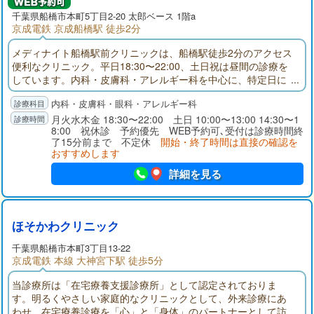
千葉県
船橋市
本町5丁目2-20 太郎ベース 1階a
京成電鉄 京成船橋駅 徒歩2分
メディナイト船橋駅前クリニックは、船橋駅徒歩2分のアクセス
便利なクリニック。平日18:30〜22:00、土日祝は昼間の診療を
しています。内科・皮膚科・アレルギー科を中心に、特定日に
は眼科診療にも対応。さらにピル・性感染症・AGA・ED・禁煙
内科・皮膚科・眼科・アレルギー科
外来など幅広い自費診療もご用意。お仕事帰りや休日の急な体
調不良にも安心してご受診いただけます。
月火水木金 18:30〜22:00 土日 10:00〜13:00 14:30〜1
8:00 祝休診 予約優先 WEB予約可､受付は診療時間終
了15分前まで 不定休
開始・終了時間は直接の確認を
おすすめします
詳細を見る
ほそかわクリニック
千葉県
船橋市
本町3丁目13-22
京成電鉄 本線 大神宮下駅 徒歩5分
当診療所は「在宅療養支援診療所」として認定されておりま
す。明るくやさしい家庭的なクリニックとして、外来診療にあ
わせ、在宅療養診療を「心」と「身体」のパートナーとして訪