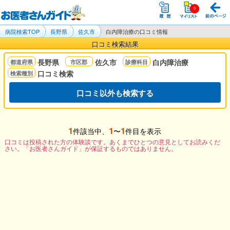
病院検索TOP
長野県
佐久市
白内障治療の口コミ情報
口コミ検索結果
長野県
佐久市
白内障治療
口コミ検索
口コミ以外も検索する
1
1
1
件該当中、
〜
件目を表示
口コミは投稿された方の体験談です。あくまでひとつの意見としてお読みくだ
さい。「お医者さんガイド」が保証するものではありません。