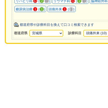
リハビリ科
(
)
リウマチ科
(
)
脳神経外科
12
2
10
12
2
10
糖尿病治療
(
)
頭痛外来
(
)
1
1
1
1
都道府県や診療科目を換えて口コミ検索できます
都道府県
診療科目