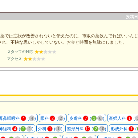
投稿日：
の薬では症状が改善されないと伝えたのに、市販の薬飲んでればいいん
され、不快な思いしかしていない。お金と時間を無駄にしました。
スタッフの対応
アクセス
耳鼻咽喉科
(
)
眼科
(
)
皮膚科
(
)
産婦人科
(
4
4
2
2
7
1
6
1
神経科
(
)
外科
(
)
整形外科
(
)
形成外科
(
4
2
2
1
1
12
2
10
1