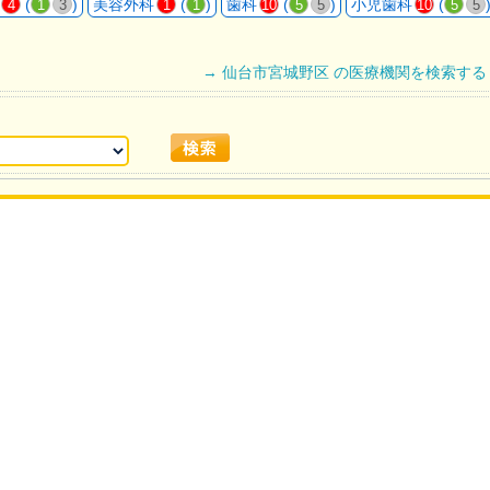
(
)
美容外科
(
)
歯科
(
)
小児歯科
(
4
1
3
1
1
10
5
5
10
5
5
→ 仙台市宮城野区 の医療機関を検索する