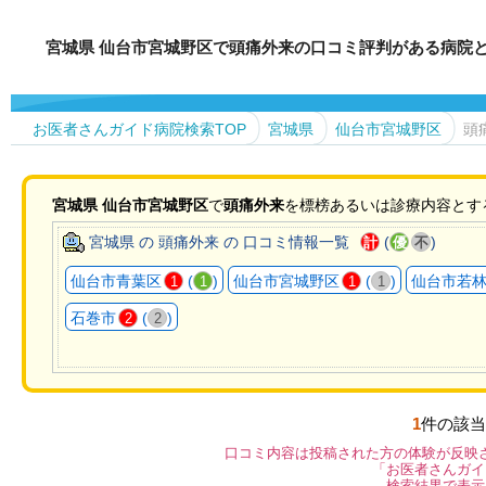
宮城県 仙台市宮城野区で頭痛外来の口コミ評判がある病院
お医者さんガイド病院検索TOP
宮城県
仙台市宮城野区
頭
宮城県
仙台市宮城野区
で
頭痛外来
を標榜あるいは診療内容とす
宮城県 の 頭痛外来 の 口コミ情報一覧
(
)
計
優
不
仙台市青葉区
(
)
仙台市宮城野区
(
)
仙台市若
1
1
1
1
石巻市
(
)
2
2
1
件の該当
口コミ内容は投稿された方の体験が反映
「お医者さんガイ
検索結果で表示