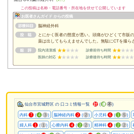
この投稿は名称・電話番号・所在地を伏せて公開しています
お医者さんガイド からの投稿
脳神経外科
とにかく医者の態度が悪い。頭痛がひどくて市販
薬は出してもらえませんでした。無駄にCTを撮ら
院内清潔感
診療前待ち時間
医師の対応
診療後待ち時間
仙台市宮城野区 の 口コミ情報一覧
(
)
計
優
不
内科
(
)
脳神経内科
(
)
小児科
(
)
7
4
3
2
2
6
1
5
婦人科
(
)
心療内科
(
)
精神科
(
)
1
1
4
2
2
4
2
2