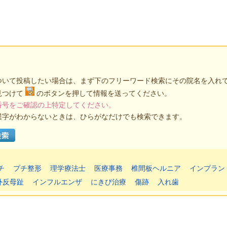
ついて投稿したい場合は、まず下のフリーワード検索にその院名を入れ
見つけて
のボタンを押して情報を送ってください。
番号をご確認の上特定してください。
漢字がわからないときは、ひらがなだけでも検索できます。
チ
プチ整形
理学療法士
医療事務
椎間板ヘルニア
インプラン
外反母趾
インフルエンザ
にきび治療
傷跡
入れ歯