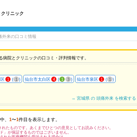
とクリニック
痛外来の口コミ情報
る病院とクリニックの口コミ・評判情報です。
林区
(
)
仙台市太白区
(
)
仙台市泉区
(
)
1
1
4
1
3
1
1
→ 宮城県 の 頭痛外来 を検索する
中、
1
〜
1
件目を表示します。
されたものです。あくまでひとつの意見としてお読みください。
ド」が保証するものではございません。
された医療機関を受診される場合は、