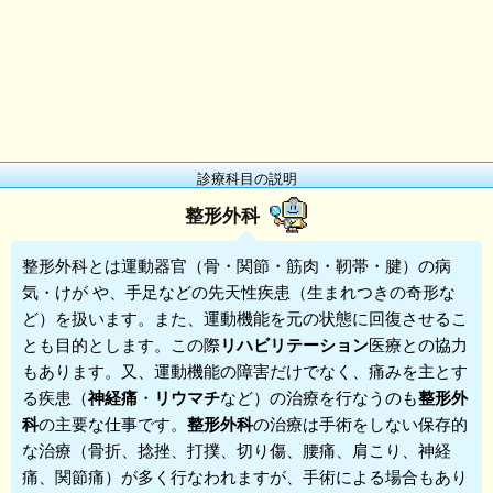
診療科目の説明
整形外科
整形外科
とは運動器官（骨・関節・筋肉・靭帯・腱）の病
気・けが や、手足などの先天性疾患（生まれつきの奇形な
ど）を扱います。また、運動機能を元の状態に回復させるこ
とも目的とします。この際
リハビリテーション
医療との協力
もあります。又、運動機能の障害だけでなく、痛みを主とす
る疾患（
神経痛
・
リウマチ
など）の治療を行なうのも
整形外
科
の主要な仕事です。
整形外科
の治療は手術をしない保存的
な治療（骨折、捻挫、打撲、切り傷、腰痛、肩こり、神経
痛、関節痛）が多く行なわれますが、手術による場合もあり