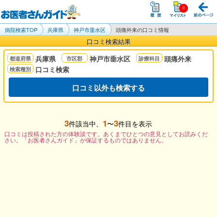
病院検索TOP
兵庫県
神戸市垂水区
頭痛外来の口コミ情報
口コミ検索結果
兵庫県
神戸市垂水区
頭痛外来
口コミ検索
口コミ以外も検索する
3
1
3
件該当中、
〜
件目を表示
口コミは投稿された方の体験談です。あくまでひとつの意見としてお読みくだ
さい。「お医者さんガイド」が保証するものではありません。