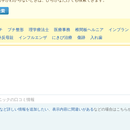
漢字がわからないときは、ひらがなだけでも検索できます。
チ
プチ整形
理学療法士
医療事務
椎間板ヘルニア
インプラン
外反母趾
インフルエンザ
にきび治療
傷跡
入れ歯
ニックの口コミ情報
など詳しい情報を追加したい
、
表示内容に間違いがある
などの場合はこちら