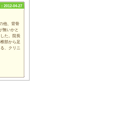
2012-04-27
の他、背骨
が無いかと
ました。院長
腰椎部から足
ける、クリニ