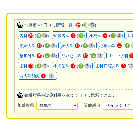
前橋市 の 口コミ情報一覧
(
)
計
優
不
内科
(
)
腎臓内科
(
)
小児科
(
)
耳
23
9
14
1
1
6
2
4
産婦人科
(
)
婦人科
(
)
心療内科
(
11
6
5
11
6
5
4
1
整形外科
(
)
リハビリ科
(
)
リウマチ科
15
4
11
15
4
11
1
歯科
(
)
小児歯科
(
)
歯科口腔外科
(
10
3
7
10
3
7
3
3
白内障治療
(
)
1
1
都道府県や診療科目を換えて口コミ検索できます
都道府県
診療科目