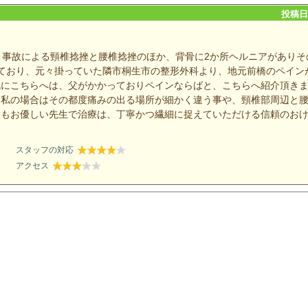
投稿日：
、事故による頸椎捻挫と腰椎捻挫のほか、背骨に2か所ヘルニアがありそ
ており、元々掛っていた隣市桐生市の整形外科より、地元前橋のペイン
既にこちらへは、父がかかっておりペインならばと、こちらへ紹介頂き
、私の場合はその都度痛みの出る場所が細かく違う事や、頸椎部周辺と
てもお優しい先生で治療は、丁寧かつ繊細に捉えていただける信頼のお
スタッフの対応
アクセス