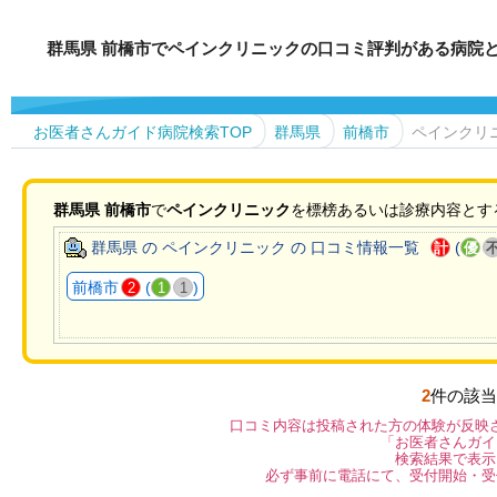
群馬県 前橋市でペインクリニックの口コミ評判がある病院
お医者さんガイド病院検索TOP
群馬県
前橋市
ペインクリ
群馬県
前橋市
で
ペインクリニック
を標榜あるいは診療内容とす
群馬県 の ペインクリニック の 口コミ情報一覧
(
計
優
前橋市
(
)
2
1
1
2
件の該当
口コミ内容は投稿された方の体験が反映
「お医者さんガイ
検索結果で表示
必ず事前に電話にて、受付開始・受