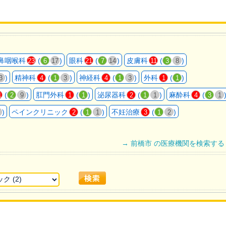
鼻咽喉科
(
)
眼科
(
)
皮膚科
(
)
23
6
17
21
7
14
11
3
8
)
精神科
(
)
神経科
(
)
外科
(
)
3
4
1
3
4
1
3
1
1
(
)
肛門外科
(
)
泌尿器科
(
)
麻酔科
(
1
2
9
1
1
2
1
1
4
3
1
)
ペインクリニック
(
)
不妊治療
(
)
2
1
1
3
1
2
→ 前橋市 の医療機関を検索する