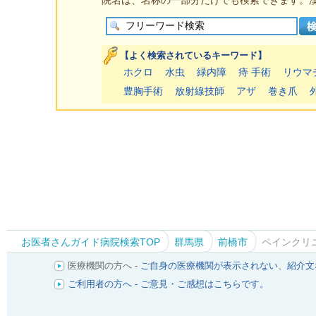
院名は、名称の一部分だけでも検索できます。
【よく検索されているキーワード】
ホクロ
水虫
緑内障
痔 手術
リウマ
豊胸手術
放射線技師
アザ
巻き爪
お医者さんガイド病院検索TOP
群馬県
前橋市
ペインクリ
医療機関の方へ -
ご自身の医療機関が表示されない
、
紹介文
ご利用者の方へ - ご意見・ご感想はこちらです。