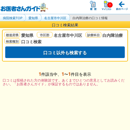
病院検索TOP
愛知県
名古屋市中川区
白内障治療の口コミ情報
口コミ検索結果
愛知県
名古屋市中川区
白内障治療
口コミ検索
口コミ以外も検索する
1
1
1
件該当中、
〜
件目を表示
口コミは投稿された方の体験談です。あくまでひとつの意見としてお読みくだ
さい。「お医者さんガイド」が保証するものではありません。