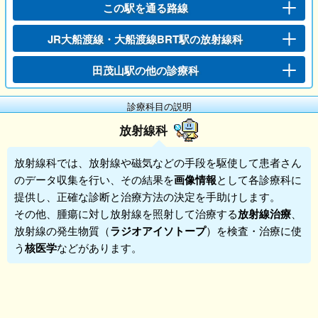
この駅を通る路線
JR大船渡線・大船渡線BRT駅の放射線科
田茂山駅の他の診療科
診療科目の説明
放射線科
放射線科
では、放射線や磁気などの手段を駆使して患者さん
のデータ収集を行い、その結果を
画像情報
として各診療科に
提供し、正確な診断と治療方法の決定を手助けします。
その他、腫瘍に対し放射線を照射して治療する
放射線治療
、
放射線の発生物質（
ラジオアイソトープ
）を検査・治療に使
う
核医学
などがあります。