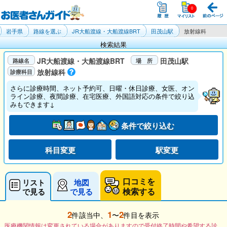
岩手県
路線を選ぶ
JR大船渡線・大船渡線BRT
田茂山駅
放射線科
検索結果
JR大船渡線・大船渡線BRT
田茂山駅
放射線科
さらに診療時間、ネット予約可、日曜・休日診療、女医、オン
ライン診療、夜間診療、在宅医療、外国語対応の条件で絞り込
みもできます↓
条件で絞り込む
科目変更
駅変更
口コミを
リスト
地図
検索する
で見る
で見る
2
1
2
件該当中、
〜
件目を表示
医療機関情報は変更されている場合がありますので受付終了時間や希望する診