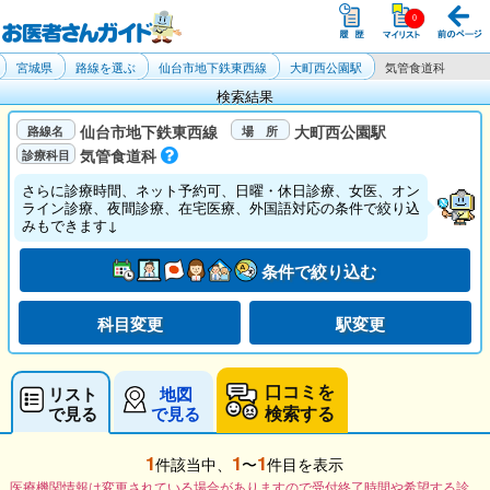
宮城県
路線を選ぶ
仙台市地下鉄東西線
大町西公園駅
気管食道科
検索結果
仙台市地下鉄東西線
大町西公園駅
気管食道科
さらに診療時間、ネット予約可、日曜・休日診療、女医、オン
ライン診療、夜間診療、在宅医療、外国語対応の条件で絞り込
みもできます↓
条件で絞り込む
科目変更
駅変更
口コミを
リスト
地図
検索する
で見る
で見る
1
1
1
件該当中、
〜
件目を表示
医療機関情報は変更されている場合がありますので受付終了時間や希望する診