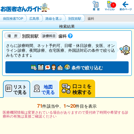
病院検索TOP
広島県
路線を選ぶ
別院前駅
歯科
検索結果
別院前駅
歯科
さらに診療時間、ネット予約可、日曜・休日診療、女医、オン
ライン診療、夜間診療、在宅医療、外国語対応の条件で絞り込
みもできます↓
条件で絞り込む
口コミを
リスト
地図
検索する
で見る
で見る
71
1
20
件該当中、
〜
件目を表示
医療機関情報は変更されている場合がありますので受付終了時間や希望する診
療科の有無は直接ご確認ください