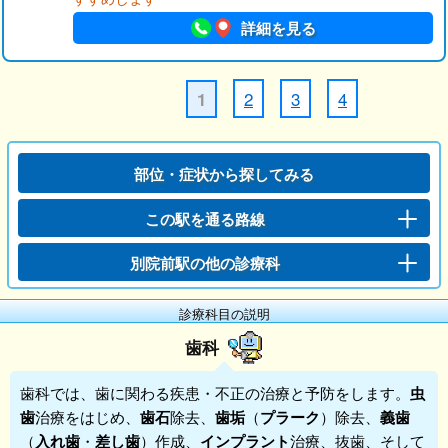
詳細を見る
2
3
4
1
部位・症状から探してみる
この駅を通る路線
別院前駅の他の診療科
診療科目の説明
歯科
歯科
では、歯に関わる疾患・不正の治療と予防をします。
虫
歯
治療をはじめ、
歯石
除去、
歯垢
（
プラーク
）除去、
義歯
（
入れ歯
・
差し歯
）作成、
インプラント
治療、抜歯、そして