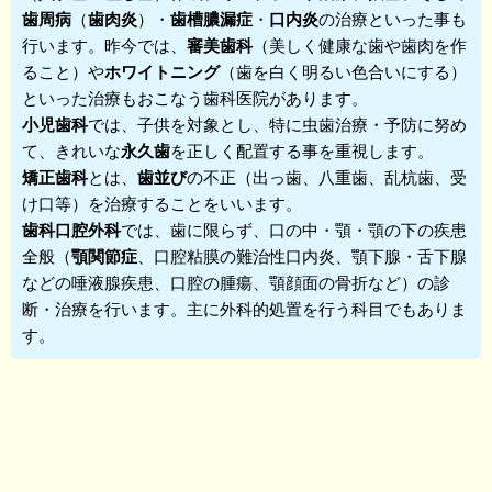
歯周病
（
歯肉炎
）・
歯槽膿漏症
・
口内炎
の治療といった事も
行います。昨今では、
審美歯科
（美しく健康な歯や歯肉を作
ること）や
ホワイトニング
（歯を白く明るい色合いにする）
といった治療もおこなう歯科医院があります。
小児歯科
では、子供を対象とし、特に虫歯治療・予防に努め
て、きれいな
永久歯
を正しく配置する事を重視します。
矯正歯科
とは、
歯並び
の不正（出っ歯、八重歯、乱杭歯、受
け口等）を治療することをいいます。
歯科口腔外科
では、歯に限らず、口の中・顎・顎の下の疾患
全般（
顎関節症
、口腔粘膜の難治性口内炎、顎下腺・舌下腺
などの唾液腺疾患、口腔の腫瘍、顎顔面の骨折など）の診
断・治療を行います。主に外科的処置を行う科目でもありま
す。