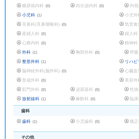
糖尿病内科
内分泌内科
内視
(0)
(0)
小児科
小児外
(1)
耳鼻科(耳鼻咽喉科)
気管食
(0)
産婦人科
婦人科
(0)
心療内科
精神科
(0)
外科
胸部外科
呼吸
(1)
(0)
整形外科
リハビ
(1)
脳神経外科(脳外科)
心臓血
(0)
形成外科
美容外
(0)
肛門外科
泌尿器科
性病
(0)
(0)
放射線科
麻酔科
臨床
(1)
(0)
歯科
歯科
小児歯科
矯正
(1)
(0)
その他