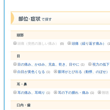
頭部
頭痛（突然の激しい痛み）
頭痛（繰り返す痛み）
(0)
(1
目
目の痛み、かゆみ、充血、乾き、目やに
視力の低下
(1)
白目が黄色くなる
眼球がとび出る（動悸、のぼせ）
(1)
耳・鼻
耳の痛み、耳鳴り
耳の下の腫れ・痛み
難聴
(1)
(1)
口内・歯