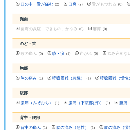
口の中・舌が痛む
口臭
舌がもつれる
(2)
(2)
(0)
顔面
皮膚の炎症、できもの、かゆみ
麻痺
(0)
(0)
のど・首
喉の痛み
咳・痰
声がれ
飲み込めな
(0)
(1)
(0)
胸部
胸の痛み
呼吸困難（急性）
呼吸困難（慢性
(1)
(1)
腹部
腹痛（みぞおち）
腹痛（下腹部(男)）
腹痛（
(1)
(1)
背中・腰部
背中の痛み
腰の痛み（急性）
腰の痛み（慢
(1)
(1)