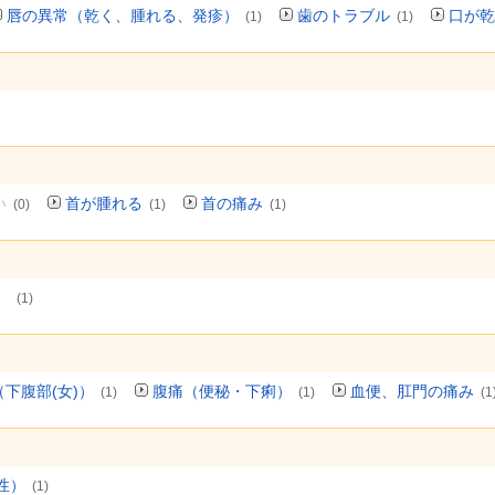
唇の異常（乾く、腫れる、発疹）
歯のトラブル
口が乾
(1)
(1)
い
首が腫れる
首の痛み
(0)
(1)
(1)
）
(1)
下腹部(女)）
腹痛（便秘・下痢）
血便、肛門の痛み
(1)
(1)
(1
性）
(1)