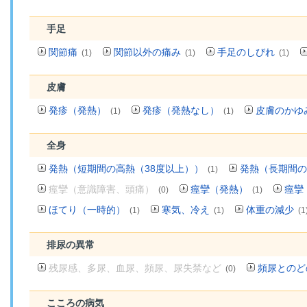
手足
関節痛
関節以外の痛み
手足のしびれ
(1)
(1)
(1)
皮膚
発疹（発熱）
発疹（発熱なし）
皮膚のかゆ
(1)
(1)
全身
発熱（短期間の高熱（38度以上））
発熱（長期間の
(1)
痙攣（意識障害、頭痛）
痙攣（発熱）
痙攣
(0)
(1)
ほてり（一時的）
寒気、冷え
体重の減少
(1)
(1)
(1
排尿の異常
残尿感、多尿、血尿、頻尿、尿失禁など
頻尿とのど
(0)
こころの病気