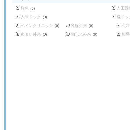
救急
人工透
(0)
人間ドック
脳ドッ
(0)
ペインクリニック
乳腺外来
不妊
(0)
(0)
めまい外来
物忘れ外来
禁煙
(0)
(0)