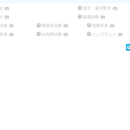
析
漢方・東洋医学
(0)
(0)
ク
健康診断
(0)
(0)
治療
糖尿病治療
頭痛外来
(0)
(0)
(0)
外来
白内障治療
インプラント
(0)
(0)
(0)