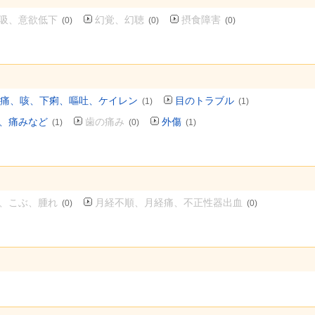
吸、意欲低下
幻覚、幻聴
摂食障害
(0)
(0)
(0)
痛、咳、下痢、嘔吐、ケイレン
目のトラブル
(1)
(1)
、痛みなど
歯の痛み
外傷
(1)
(0)
(1)
、こぶ、腫れ
月経不順、月経痛、不正性器出血
(0)
(0)