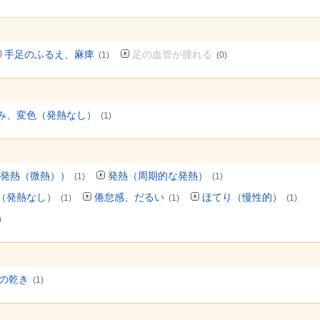
手足のふるえ、麻痺
足の血管が腫れる
(1)
(0)
み、変色（発熱なし）
(1)
発熱（微熱））
発熱（周期的な発熱）
(1)
(1)
（発熱なし）
倦怠感、だるい
ほてり（慢性的）
(1)
(1)
(1)
)
の乾き
(1)