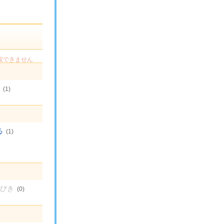
索できません
(1)
る
(1)
びき
(0)