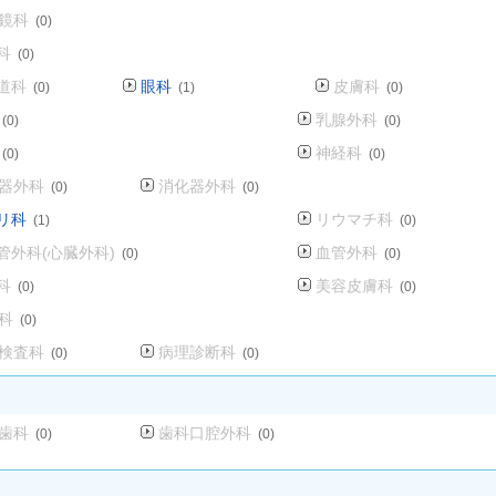
鏡科
(0)
科
(0)
道科
眼科
皮膚科
(0)
(1)
(0)
乳腺外科
(0)
(0)
神経科
(0)
(0)
器外科
消化器外科
(0)
(0)
リ科
リウマチ科
(1)
(0)
管外科(心臓外科)
血管外科
(0)
(0)
科
美容皮膚科
(0)
(0)
科
(0)
検査科
病理診断科
(0)
(0)
歯科
歯科口腔外科
(0)
(0)