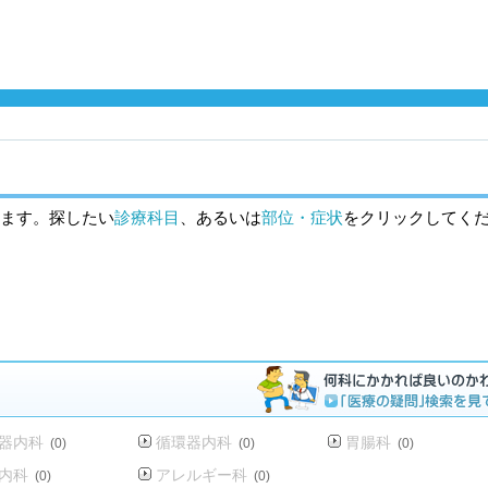
ます。探したい
診療科目
、あるいは
部位・症状
をクリックしてく
器内科
循環器内科
胃腸科
(0)
(0)
(0)
内科
アレルギー科
(0)
(0)