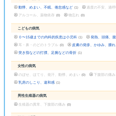
動悸、めまい、不眠、倦怠感など
過度の不安、過呼
(1)
アルコール、薬物依存
物忘れ
(0)
(0)
こどもの病気
０〜15歳までの内科的疾患は小児科
発熱、頭痛、腹
(1)
耳・鼻・のどのトラブル
皮膚の発疹、かゆみ、腫れ
(0)
突き指などの打撲、足腕などの骨折
(1)
女性の病気
のぼせ、ほてり、発汗、動悸、めまい
下腹部の痛み
(0)
乳房のしこり、違和感
(1)
男性生殖器の病気
生殖器の異常、下腹部の痛み
(0)