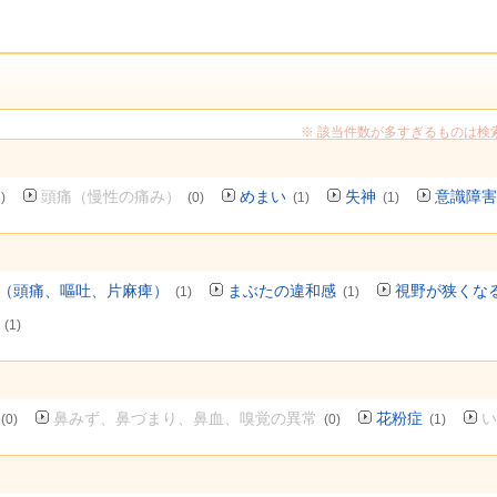
※ 該当件数が多すぎるものは検
頭痛（慢性の痛み）
めまい
失神
意識障害
)
(0)
(1)
(1)
（頭痛、嘔吐、片麻痺）
まぶたの違和感
視野が狭くな
(1)
(1)
(1)
鼻みず、鼻づまり、鼻血、嗅覚の異常
花粉症
い
(0)
(0)
(1)