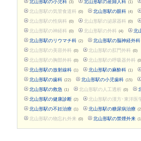
北山形駅の小児科
北山形駅の産婦人科
(3)
(1)
北山形駅の気管食道科
北山形駅の眼科
(0)
(4)
北山形駅の性病科
北山形駅の泌尿器科
(0)
(0)
北山形駅の神経科
北山形駅の外科
北
(0)
(4)
北山形駅のリウマチ科
北山形駅の脳神経外科
(2)
北山形駅の美容外科
北山形駅の肛門外科
(0)
(0)
北山形駅の胸部外科
北山形駅の呼吸器外科
(0)
(0
北山形駅の放射線科
北山形駅の麻酔科
(1)
(1)
北山形駅の歯科
北山形駅の小児歯科
(22)
(15)
北山形駅の救急
北山形駅の人工透析
(1)
(0)
北山形駅の健康診断
北山形駅の漢方･東洋医
(2)
北山形駅の不妊治療
北山形駅の糖尿病治療
(1)
(2
北山形駅の物忘れ外来
北山形駅の禁煙外来
(0)
(1