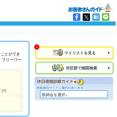
マイリストを見る
むことができ
、フリーワー
市区郡で病院検索
応
(0)