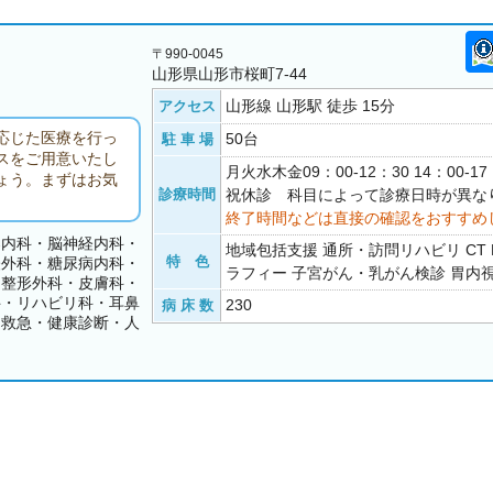
〒990-0045
山形県山形市桜町7-44
山形線 山形駅 徒歩 15分
アクセス
応じた医療を行っ
50台
駐 車 場
スをご用意いたし
月火水木金09：00-12：30 14：00-
ょう。まずはお気
診療時間
祝休診 科目によって診療日時が異な
終了時間などは直接の確認をおすすめ
器内科・脳神経内科・
地域包括支援 通所・訪問リハビリ CT 
特 色
経外科・糖尿病内科・
ラフィー 子宮がん・乳がん検診 胃内
・整形外科・皮膚科・
科・リハビリ科・耳鼻
230
病 床 数
・救急・健康診断・人
ク