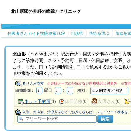
北山形駅の外科の病院とクリニック
お医者さんガイド病院検索TOP
山形県
路線を選ぶ
路線を
北山形
（きたやまがた）駅の付近・周辺で
外科
を標榜する病
さらに診療時間、ネット予約可、日曜・休日診療、女医、オ
ます。また、口コミ評判情報も｢口コミ検索する｣からご覧
ド検索をご利用ください。
絞り込み検索
※詳細データの登録がない医療機関は対象外 ※女
曜日
：
診療時間：
種別：
ネット予約可
(1)
休日診療
(0)
女医さん
(0)
院名、疾病名、治療方法などでお探しならば、フリーワード検索を