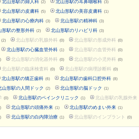
北山形駅の婦人科
北山形駅の耳鼻咽喉科
(2)
(3)
北山形駅の皮膚科
北山形駅の美容皮膚科
(5)
(1)
北山形駅の心療内科
北山形駅の精神科
(3)
(3)
山形駅の整形外科
北山形駅のリハビリ科
(2)
(3)
北山形駅の乳腺外科
北山形駅の形成外科
(2)
(0)
(0)
北山形駅の心臓血管外科
北山形駅の血管外科
(1)
(0)
北山形駅の消化器外科
北山形駅の小児外科
)
(0)
(0)
北山形駅の臨床検査科
北山形駅の病理診断科
(0)
(0)
北山形駅の矯正歯科
北山形駅の歯科口腔外科
(6)
(8)
北山形駅の人間ドック
北山形駅の脳ドック
(2)
(1)
学
北山形駅のペインクリニック
北山形駅の乳腺外来
(0)
(1)
北山形駅の頭痛外来
北山形駅のめまい外来
)
(1)
(1)
北山形駅の白内障治療
北山形駅のインプラント
)
(1)
(0)