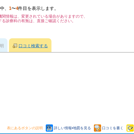
中、
1
〜
4
件目を表示します。
機関情報は、変更されている場合がありますので、
する診療科の有無は、直接ご確認ください。
明
口コミ検索する
表にあるボタンの説明
詳しい情報•地図を見る
口コミを書く