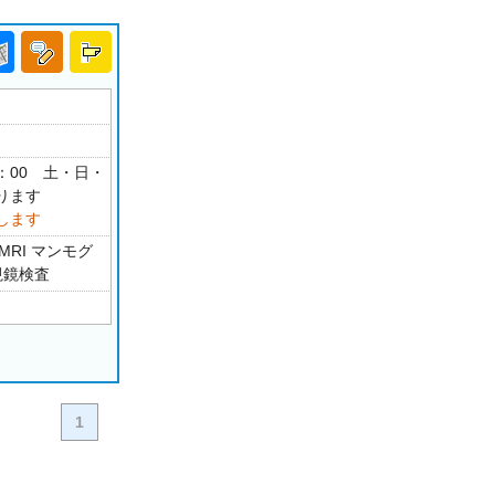
17：00 土・日・
ります
します
MRI マンモグ
視鏡検査
1