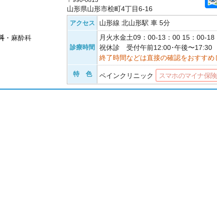
〒990-0813
山形県山形市桧町4丁目6-16
山形線 北山形駅 車 5分
アクセス
月火水金土09：00-13：00 15：00-
科
・麻酔科
診療時間
祝休診 受付午前12:00･午後〜17:30
終了時間などは直接の確認をおすすめ
特 色
ペインクリニック
スマホのマイナ保険