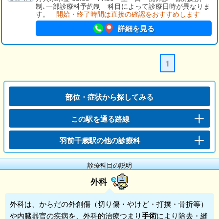
制､一部診療科予約制 科目によって診療日時が異なりま
す。
開始・終了時間は直接の確認をおすすめします
詳細を見る
1
部位・症状から探してみる
この駅を通る路線
羽前千歳駅の他の診療科
診療科目の説明
外科
外科
は、からだの外創傷（切り傷・やけど・打撲・骨折等）
や内臓器官の疾病を、外科的治療つまり
手術
により除去・縫