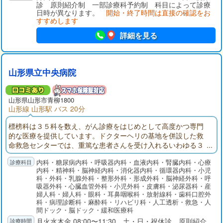
診 原則紹介制 一部診療科予約制 科目によって診療
日時が異なります。
開始・終了時間は直接の確認をお
すすめします
詳細を見る
山形県立中央病院
山形県山形市青柳1800
山形線 山形駅 バス 20分
標榜科は３５科を数え、がん診療をはじめとして高度かつ専門
的な医療を提供しています。ドクターヘリの基地を併設した救
命救急センターでは、重篤な患者さんを受け入れるいわゆる３
次救急医療を担っており、また総合周産期母子医療センターで
内科・糖尿病内科・呼吸器内科・血液内科・腎臓内科・心療
は母体・胎児・新生児の集中治療管理を行っています。その
内科・精神科・脳神経内科・消化器内科・循環器内科・小児
他、都道府県がん診療連携拠点病院、基幹災害医療センター、
科・外科・乳腺外科・整形外科・形成外科・脳神経外科・呼
第一種感染症指定医療機関など社会的に重要な機能を担当して
吸器外科・心臓血管外科・小児外科・皮膚科・泌尿器科・産
います。
婦人科・婦人科・眼科・耳鼻咽喉科・放射線科・歯科口腔外
科・病理診断科・麻酔科・リハビリ科・人工透析・救急・人
間ドック・脳ドック・緩和医療科
月火水木金 08:00〜11:30 土・日・祝休診 原則紹介