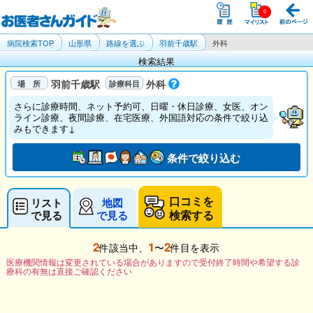
病院検索TOP
山形県
路線を選ぶ
羽前千歳駅
外科
検索結果
羽前千歳駅
外科
さらに診療時間、ネット予約可、日曜・休日診療、女医、オン
ライン診療、夜間診療、在宅医療、外国語対応の条件で絞り込
みもできます↓
条件で絞り込む
口コミを
リスト
地図
検索する
で見る
で見る
2
1
2
件該当中、
〜
件目を表示
医療機関情報は変更されている場合がありますので受付終了時間や希望する診
療科の有無は直接ご確認ください