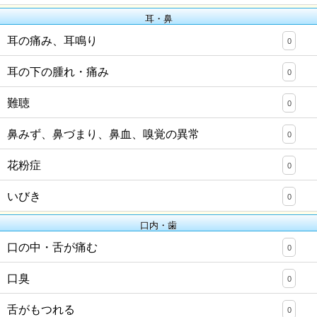
耳・鼻
耳の痛み、耳鳴り
0
耳の下の腫れ・痛み
0
難聴
0
鼻みず、鼻づまり、鼻血、嗅覚の異常
0
花粉症
0
いびき
0
口内・歯
口の中・舌が痛む
0
口臭
0
舌がもつれる
0