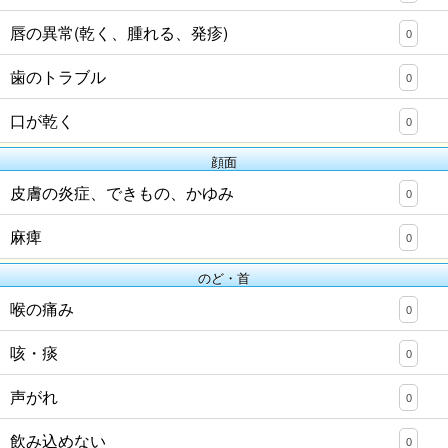
唇の異常(乾く、腫れる、発疹)
0
歯のトラブル
0
口が乾く
0
顔面
皮膚の炎症、できもの、かゆみ
0
麻痺
0
のど・首
喉の痛み
0
咳・痰
0
声がれ
0
飲み込めない
0