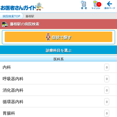
病院検索TOP
藤根駅
藤根駅の病院検索
症状で探す
診療科目を選ぶ
医科系
内科
0
呼吸器内科
0
消化器内科
0
循環器内科
0
胃腸科
0