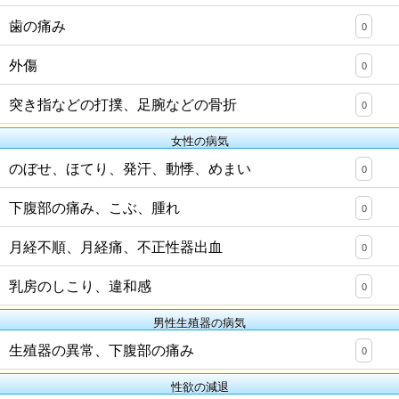
歯の痛み
0
外傷
0
突き指などの打撲、足腕などの骨折
0
女性の病気
のぼせ、ほてり、発汗、動悸、めまい
0
下腹部の痛み、こぶ、腫れ
0
月経不順、月経痛、不正性器出血
0
乳房のしこり、違和感
0
男性生殖器の病気
生殖器の異常、下腹部の痛み
0
性欲の減退