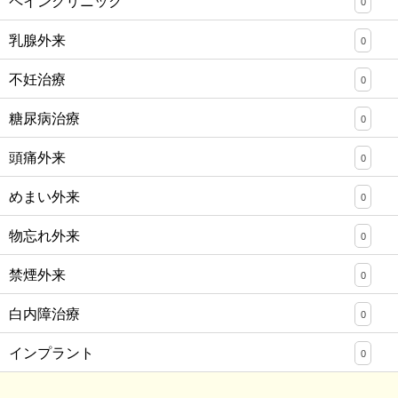
ペインクリニック
0
乳腺外来
0
不妊治療
0
糖尿病治療
0
頭痛外来
0
めまい外来
0
物忘れ外来
0
禁煙外来
0
白内障治療
0
インプラント
0