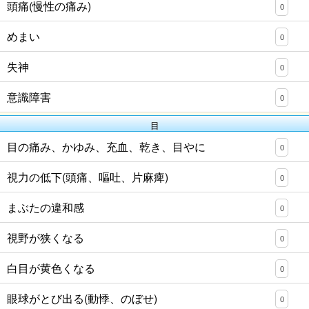
頭痛(慢性の痛み)
0
めまい
0
失神
0
意識障害
0
目
目の痛み、かゆみ、充血、乾き、目やに
0
視力の低下(頭痛、嘔吐、片麻痺)
0
まぶたの違和感
0
視野が狭くなる
0
白目が黄色くなる
0
眼球がとび出る(動悸、のぼせ)
0