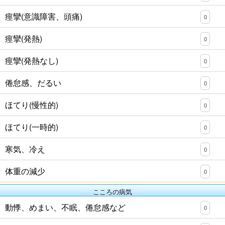
痙攣(意識障害、頭痛)
0
痙攣(発熱)
0
痙攣(発熱なし)
0
倦怠感、だるい
0
ほてり(慢性的)
0
ほてり(一時的)
0
寒気、冷え
0
体重の減少
0
こころの病気
動悸、めまい、不眠、倦怠感など
0