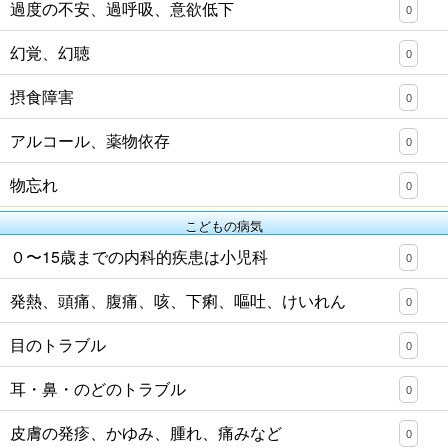
過度の不安、過呼吸、意欲低下
0
幻覚、幻聴
0
摂食障害
0
アルコール、薬物依存
0
物忘れ
0
こどもの病気
０〜15歳までの内科的疾患は小児科
0
発熱、頭痛、腹痛、咳、下痢、嘔吐、けいれん
0
目のトラブル
0
耳・鼻・のどのトラブル
0
皮膚の発疹、かゆみ、腫れ、痛みなど
0