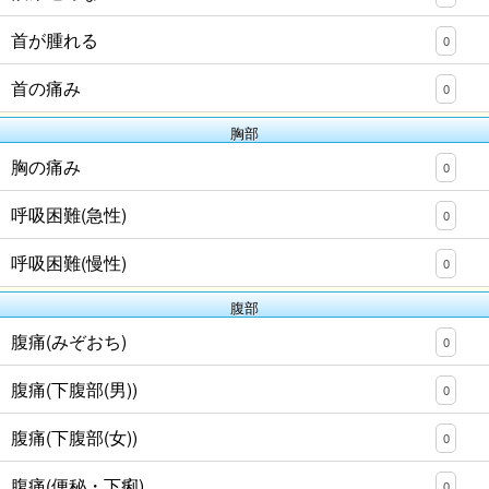
首が腫れる
0
首の痛み
0
胸部
胸の痛み
0
呼吸困難(急性)
0
呼吸困難(慢性)
0
腹部
腹痛(みぞおち)
0
腹痛(下腹部(男))
0
腹痛(下腹部(女))
0
腹痛(便秘・下痢)
0