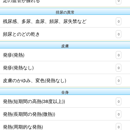
足の血管が腫れる
0
排尿の異常
残尿感、多尿、血尿、頻尿、尿失禁など
0
頻尿とのどの乾き
0
皮膚
発疹(発熱)
0
発疹(発熱なし)
0
皮膚のかゆみ、変色(発熱なし)
0
全身
発熱(短期間の高熱(38度以上))
0
発熱(長期間の発熱(微熱))
0
発熱(周期的な発熱)
0