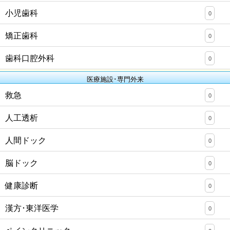
小児歯科
0
矯正歯科
0
歯科口腔外科
0
医療施設･専門外来
救急
0
人工透析
0
人間ドック
0
脳ドック
0
健康診断
0
漢方･東洋医学
0