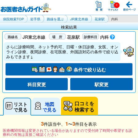
病院検索TOP
岩手県
路線を選ぶ
JR東北本線
花泉駅
内科
検索結果
JR東北本線
花泉駅
内科
さらに診療時間、ネット予約可、日曜・休日診療、女医、オン
ライン診療、夜間診療、在宅医療、外国語対応の条件で絞り込
みもできます↓
条件で絞り込む
科目変更
駅変更
口コミを
リスト
地図
検索する
で見る
で見る
3
1
3
件該当中、
〜
件目を表示
医療機関情報は変更されている場合がありますので受付終了時間や希望する診
療科の有無は直接ご確認ください