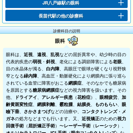
JR八戸線駅の眼科
長苗代駅の他の診療科
診療科目の説明
眼科
眼科
は、
近視
、
遠視
、
乱視
などの屈折異常や、幼少時の目の
代表的疾患の
弱視
・
斜視
、老化による調節障害による
老眼
、
目の水晶体が濁る、
白内障
、高眼圧で眼球が硬くなり視野狭
窄となる
緑内障
、高血圧・動脈硬化により網膜内に張り巡ら
されている血管に障害がおこる
網膜症
、そのなかでも糖尿病
を原因とする
糖尿病網膜症
などの視力障害を扱います。その
他、
ドライアイ
、
アレルギー疾患
（
花粉症
）、
眼精疲労
、
加
齢黄斑変性症
、
網膜剥離
、
霰粒腫
、
結膜炎
、
ものもらい
、
眼
瞼下垂
、
さかさまつげ
などの治療や、
コンタクトレンズ
・
メ
ガネ
の処方などまでも行います。又、
近視矯正
のための
視力
回復手術
（
屈折矯正手術
）〜
レーザー手術
（
レーシック
）、
オルソケラトロジー
、
ICL手術
（
眼内コンタクトレンズ
）な