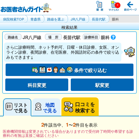
病院検索TOP
青森県
路線を選ぶ
JR八戸線
長苗代駅
眼科
検索結果
JR八戸線
長苗代駅
眼科
さらに診療時間、ネット予約可、日曜・休日診療、女医、オン
ライン診療、夜間診療、在宅医療、外国語対応の条件で絞り込
みもできます↓
条件で絞り込む
科目変更
駅変更
口コミを
リスト
地図
検索する
で見る
で見る
2
1
2
件該当中、
〜
件目を表示
医療機関情報は変更されている場合がありますので受付終了時間や希望する診
療科の有無は直接ご確認ください