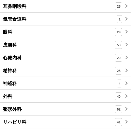
耳鼻咽喉科
25
気管食道科
1
眼科
29
皮膚科
53
心療内科
20
精神科
28
神経科
4
外科
40
整形外科
52
リハビリ科
41