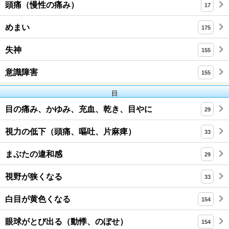
頭痛（慢性の痛み）
17
めまい
175
失神
155
意識障害
155
目
目の痛み、かゆみ、充血、乾き、目やに
29
視力の低下（頭痛、嘔吐、片麻痺）
33
まぶたの違和感
29
視野が狭くなる
33
白目が黄色くなる
154
眼球がとび出る（動悸、のぼせ）
154