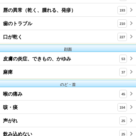
唇の異常（乾く、腫れる、発疹）
193
歯のトラブル
210
口が乾く
227
顔面
皮膚の炎症、できもの、かゆみ
53
麻痺
37
のど・首
喉の痛み
45
咳・痰
154
声がれ
25
飲み込めない
25