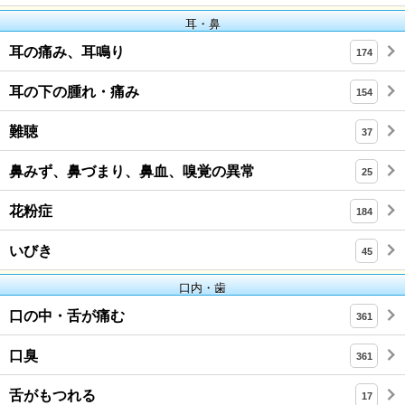
耳・鼻
耳の痛み、耳鳴り
174
耳の下の腫れ・痛み
154
難聴
37
鼻みず、鼻づまり、鼻血、嗅覚の異常
25
花粉症
184
いびき
45
口内・歯
口の中・舌が痛む
361
口臭
361
舌がもつれる
17