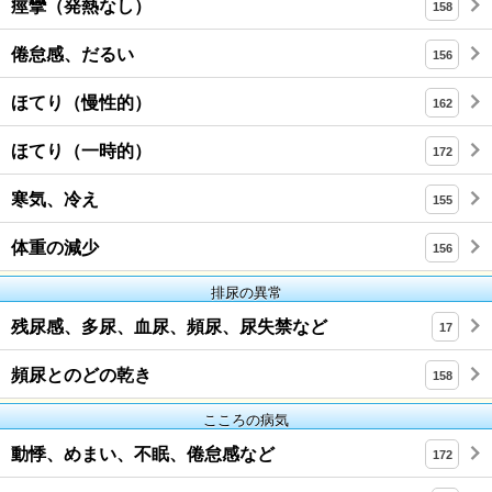
痙攣（発熱なし）
158
倦怠感、だるい
156
ほてり（慢性的）
162
ほてり（一時的）
172
寒気、冷え
155
体重の減少
156
排尿の異常
残尿感、多尿、血尿、頻尿、尿失禁など
17
頻尿とのどの乾き
158
こころの病気
動悸、めまい、不眠、倦怠感など
172