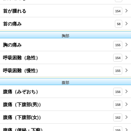
首が腫れる
154
首の痛み
58
胸部
胸の痛み
155
呼吸困難（急性）
154
呼吸困難（慢性）
155
腹部
腹痛（みぞおち）
156
腹痛（下腹部(男)）
158
腹痛（下腹部(女)）
162
腹痛（便秘・下痢）
155