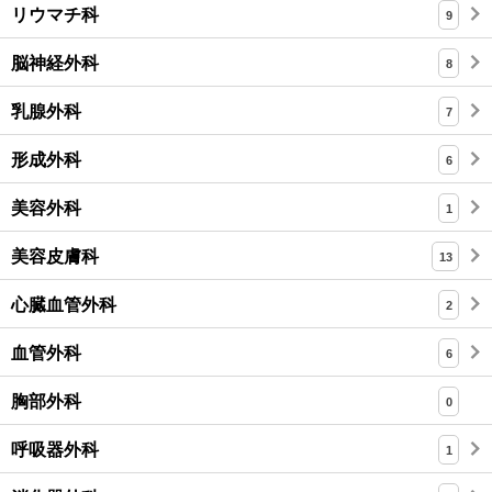
リウマチ科
9
脳神経外科
8
乳腺外科
7
形成外科
6
美容外科
1
美容皮膚科
13
心臓血管外科
2
血管外科
6
胸部外科
0
呼吸器外科
1