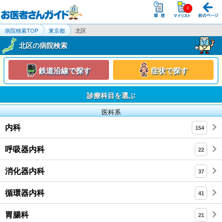
病院検索TOP
東京都
北区
北区の病院検索
鉄道沿線で探す
症状で探す
診療科目を選ぶ
医科系
内科
154
呼吸器内科
22
消化器内科
37
循環器内科
41
胃腸科
21