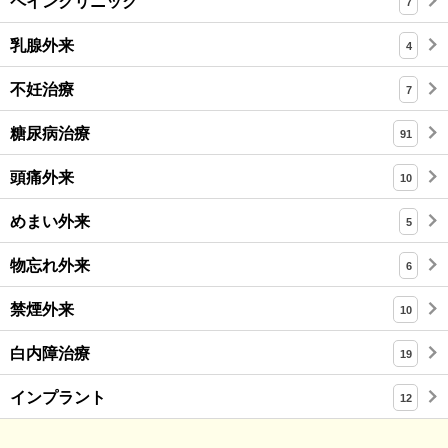
ペインクリニック
7
乳腺外来
4
不妊治療
7
糖尿病治療
91
頭痛外来
10
めまい外来
5
物忘れ外来
6
禁煙外来
10
白内障治療
19
インプラント
12