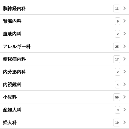
脳神経内科
13
腎臓内科
9
血液内科
2
アレルギー科
25
糖尿病内科
17
内分泌内科
2
内視鏡科
4
小児科
59
産婦人科
9
婦人科
19