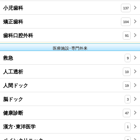
小児歯科
137
矯正歯科
104
歯科口腔外科
91
医療施設･専門外来
救急
9
人工透析
10
人間ドック
19
脳ドック
3
健康診断
47
漢方･東洋医学
1