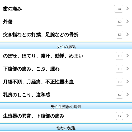
歯の痛み
137
外傷
59
突き指などの打撲、足腕などの骨折
52
女性の病気
のぼせ、ほてり、発汗、動悸、めまい
19
下腹部の痛み、こぶ、腫れ
19
月経不順、月経痛、不正性器出血
19
乳房のしこり、違和感
42
男性生殖器の病気
生殖器の異常、下腹部の痛み
17
性欲の減退