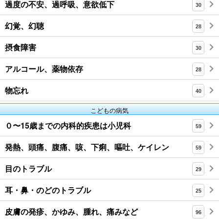
過度の不安、過呼吸、意欲低下
30
幻覚、幻聴
28
摂食障害
30
アルコール、薬物依存
28
物忘れ
40
こどもの病気
０〜15歳までの内科的疾患は小児科
59
発熱、頭痛、腹痛、咳、下痢、嘔吐、ケイレン
59
目のトラブル
29
耳・鼻・のどのトラブル
25
皮膚の発疹、かゆみ、腫れ、痛みなど
96