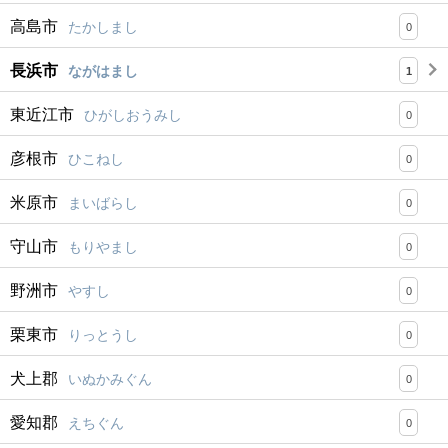
高島市
たかしまし
0
長浜市
ながはまし
1
東近江市
ひがしおうみし
0
彦根市
ひこねし
0
米原市
まいばらし
0
守山市
もりやまし
0
野洲市
やすし
0
栗東市
りっとうし
0
犬上郡
いぬかみぐん
0
愛知郡
えちぐん
0