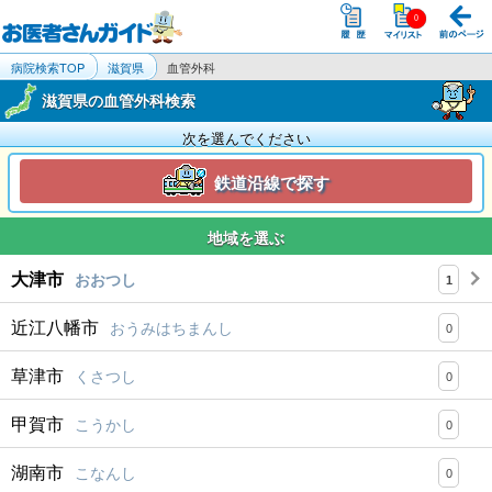
病院検索TOP
滋賀県
血管外科
滋賀県の血管外科検索
次を選んでください
鉄道沿線で探す
地域を選ぶ
大津市
おおつし
1
近江八幡市
おうみはちまんし
0
草津市
くさつし
0
甲賀市
こうかし
0
湖南市
こなんし
0