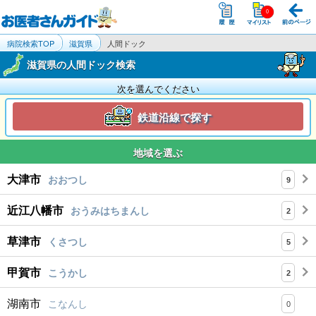
病院検索TOP
滋賀県
人間ドック
滋賀県の人間ドック検索
次を選んでください
鉄道沿線で探す
地域を選ぶ
大津市
おおつし
9
近江八幡市
おうみはちまんし
2
草津市
くさつし
5
甲賀市
こうかし
2
湖南市
こなんし
0