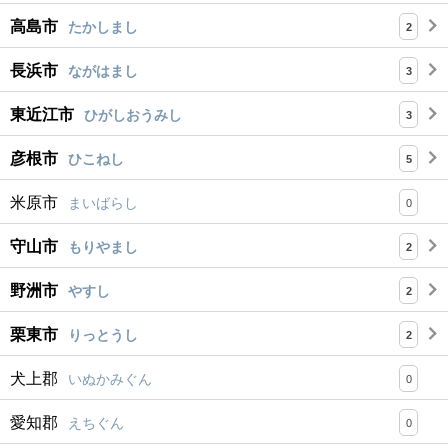
高島市
たかしまし
2
長浜市
ながはまし
3
東近江市
ひがしおうみし
3
彦根市
ひこねし
5
米原市
まいばらし
0
守山市
もりやまし
2
野洲市
やすし
2
栗東市
りっとうし
2
犬上郡
いぬかみぐん
0
愛知郡
えちぐん
0