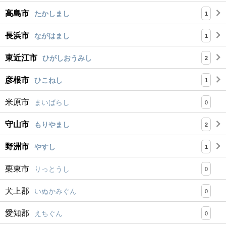
高島市
たかしまし
1
長浜市
ながはまし
1
東近江市
ひがしおうみし
2
彦根市
ひこねし
1
米原市
まいばらし
0
守山市
もりやまし
2
野洲市
やすし
1
栗東市
りっとうし
0
犬上郡
いぬかみぐん
0
愛知郡
えちぐん
0