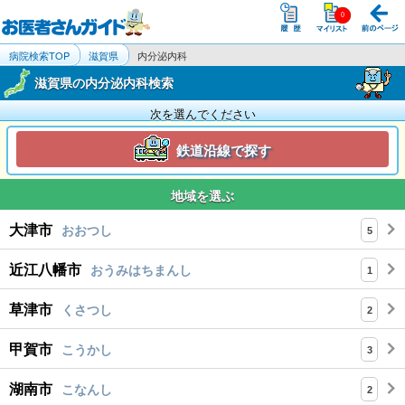
病院検索TOP
滋賀県
内分泌内科
滋賀県の内分泌内科検索
次を選んでください
鉄道沿線で探す
地域を選ぶ
大津市
おおつし
5
近江八幡市
おうみはちまんし
1
草津市
くさつし
2
甲賀市
こうかし
3
湖南市
こなんし
2