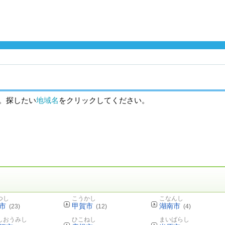
。探したい
地域名
をクリックしてください。
つし
こうかし
こなんし
市
甲賀市
湖南市
(23)
(12)
(4)
しおうみし
ひこねし
まいばらし