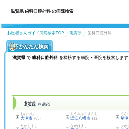
滋賀県 歯科口腔外科 の病院検索
お医者さんガイド病院検索TOP
滋賀県
歯科口腔外科
滋賀県
で
歯科口腔外科
を標榜する病院・医院を検索します
おおつし
おうみはちまんし
くさ
大津市
近江八幡市
草津
(65)
(12)
たかしまし
ながはまし
ひが