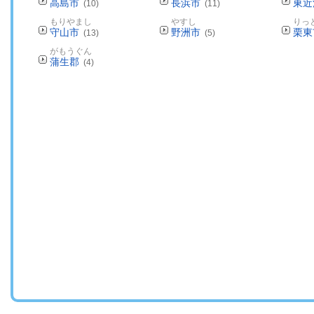
高島市
長浜市
東近
(10)
(11)
もりやまし
やすし
りっ
守山市
野洲市
栗東
(13)
(5)
がもうぐん
蒲生郡
(4)