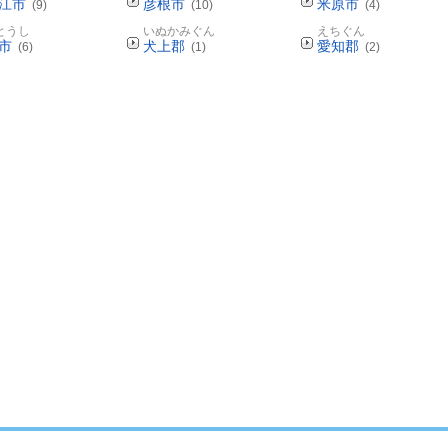
江市
彦根市
米原市
(9)
(10)
(4)
とうし
いぬかみぐん
えちぐん
市
犬上郡
愛知郡
(6)
(1)
(2)