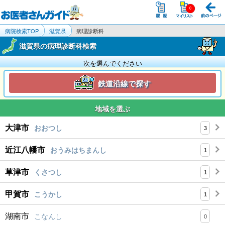
病院検索TOP
滋賀県
病理診断科
滋賀県の病理診断科検索
次を選んでください
鉄道沿線で探す
地域を選ぶ
大津市
おおつし
3
近江八幡市
おうみはちまんし
1
草津市
くさつし
1
甲賀市
こうかし
1
湖南市
こなんし
0