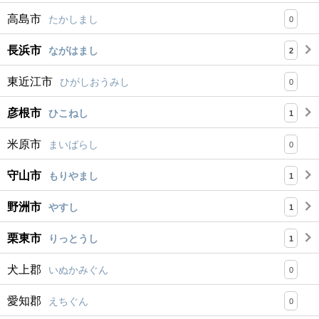
高島市
たかしまし
0
長浜市
ながはまし
2
東近江市
ひがしおうみし
0
彦根市
ひこねし
1
米原市
まいばらし
0
守山市
もりやまし
1
野洲市
やすし
1
栗東市
りっとうし
1
犬上郡
いぬかみぐん
0
愛知郡
えちぐん
0