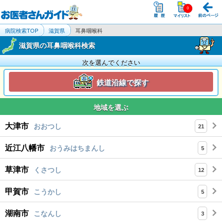
病院検索TOP
滋賀県
耳鼻咽喉科
滋賀県の耳鼻咽喉科検索
次を選んでください
鉄道沿線で探す
地域を選ぶ
大津市
おおつし
21
近江八幡市
おうみはちまんし
5
草津市
くさつし
12
甲賀市
こうかし
5
湖南市
こなんし
3