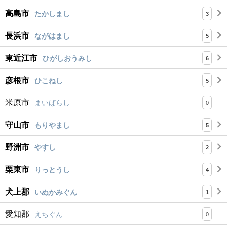
高島市
たかしまし
3
長浜市
ながはまし
5
東近江市
ひがしおうみし
6
彦根市
ひこねし
5
米原市
まいばらし
0
守山市
もりやまし
5
野洲市
やすし
2
栗東市
りっとうし
4
犬上郡
いぬかみぐん
1
愛知郡
えちぐん
0