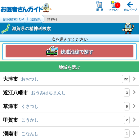
病院検索TOP
滋賀県
精神科
滋賀県の精神科検索
次を選んでください
鉄道沿線で探す
地域を選ぶ
大津市
おおつし
22
近江八幡市
おうみはちまんし
3
草津市
くさつし
9
甲賀市
こうかし
2
湖南市
こなんし
1