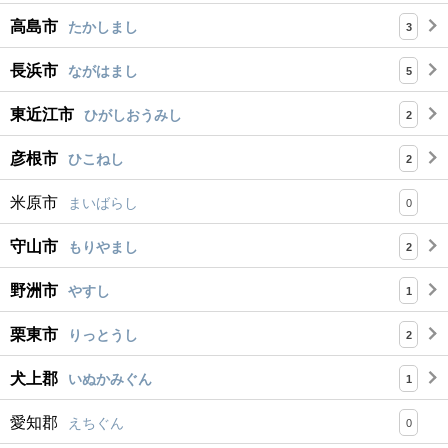
高島市
たかしまし
3
長浜市
ながはまし
5
東近江市
ひがしおうみし
2
彦根市
ひこねし
2
米原市
まいばらし
0
守山市
もりやまし
2
野洲市
やすし
1
栗東市
りっとうし
2
犬上郡
いぬかみぐん
1
愛知郡
えちぐん
0