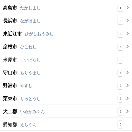
高島市
たかしまし
1
長浜市
ながはまし
3
東近江市
ひがしおうみし
5
彦根市
ひこねし
3
米原市
まいばらし
0
守山市
もりやまし
4
野洲市
やすし
2
栗東市
りっとうし
2
犬上郡
いぬかみぐん
2
愛知郡
えちぐん
0