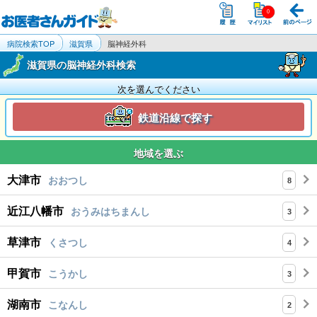
病院検索TOP
滋賀県
脳神経外科
滋賀県の脳神経外科検索
次を選んでください
鉄道沿線で探す
地域を選ぶ
大津市
おおつし
8
近江八幡市
おうみはちまんし
3
草津市
くさつし
4
甲賀市
こうかし
3
湖南市
こなんし
2