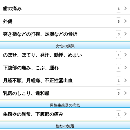
歯の痛み
6
外傷
8
突き指などの打撲、足腕などの骨折
3
女性の病気
のぼせ、ほてり、発汗、動悸、めまい
1
下腹部の痛み、こぶ、腫れ
1
月経不順、月経痛、不正性器出血
1
乳房のしこり、違和感
3
男性生殖器の病気
生殖器の異常、下腹部の痛み
1
性欲の減退