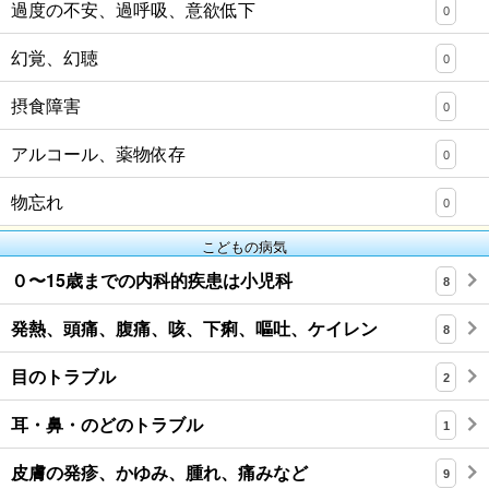
過度の不安、過呼吸、意欲低下
0
幻覚、幻聴
0
摂食障害
0
アルコール、薬物依存
0
物忘れ
0
こどもの病気
０〜15歳までの内科的疾患は小児科
8
発熱、頭痛、腹痛、咳、下痢、嘔吐、ケイレン
8
目のトラブル
2
耳・鼻・のどのトラブル
1
皮膚の発疹、かゆみ、腫れ、痛みなど
9