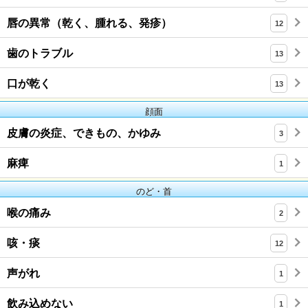
唇の異常（乾く、腫れる、発疹）
12
歯のトラブル
13
口が乾く
13
顔面
皮膚の炎症、できもの、かゆみ
3
麻痺
1
のど・首
喉の痛み
2
咳・痰
12
声がれ
1
飲み込めない
1