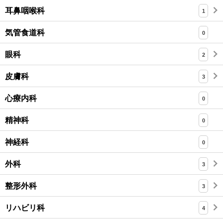
耳鼻咽喉科
1
気管食道科
0
眼科
2
皮膚科
3
心療内科
0
精神科
0
神経科
0
外科
3
整形外科
3
リハビリ科
4