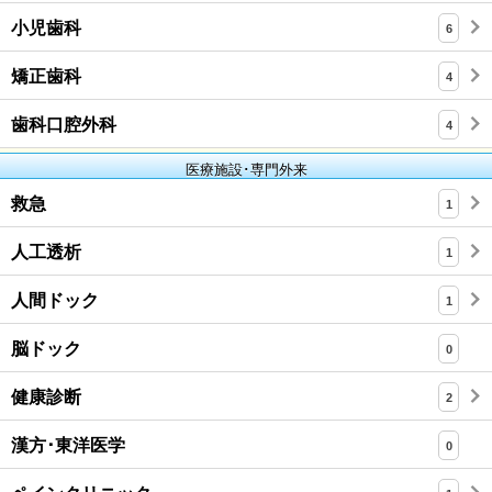
小児歯科
6
矯正歯科
4
歯科口腔外科
4
医療施設･専門外来
救急
1
人工透析
1
人間ドック
1
脳ドック
0
健康診断
2
漢方･東洋医学
0