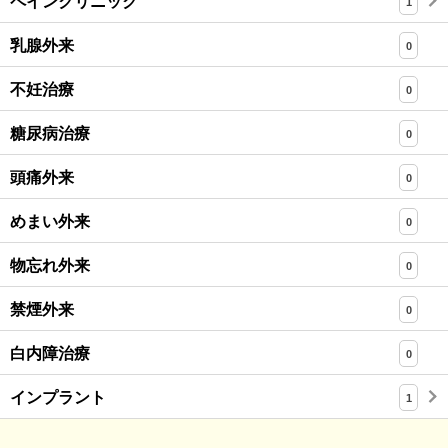
ペインクリニック
1
乳腺外来
0
不妊治療
0
糖尿病治療
0
頭痛外来
0
めまい外来
0
物忘れ外来
0
禁煙外来
0
白内障治療
0
インプラント
1