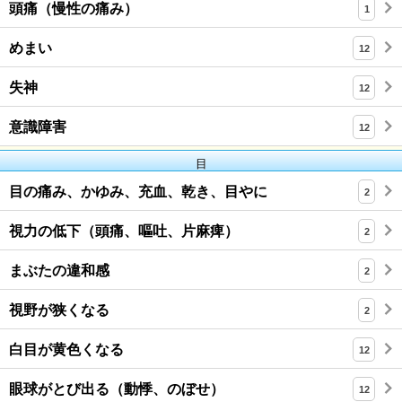
頭痛（慢性の痛み）
1
めまい
12
失神
12
意識障害
12
目
目の痛み、かゆみ、充血、乾き、目やに
2
視力の低下（頭痛、嘔吐、片麻痺）
2
まぶたの違和感
2
視野が狭くなる
2
白目が黄色くなる
12
眼球がとび出る（動悸、のぼせ）
12