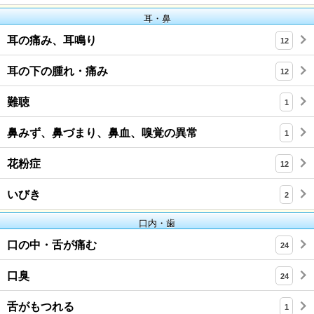
耳・鼻
耳の痛み、耳鳴り
12
耳の下の腫れ・痛み
12
難聴
1
鼻みず、鼻づまり、鼻血、嗅覚の異常
1
花粉症
12
いびき
2
口内・歯
口の中・舌が痛む
24
口臭
24
舌がもつれる
1