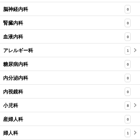
脳神経内科
0
腎臓内科
0
血液内科
0
アレルギー科
1
糖尿病内科
0
内分泌内科
0
内視鏡科
0
小児科
8
産婦人科
0
婦人科
1