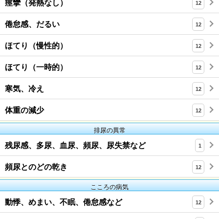
痙攣（発熱なし）
12
倦怠感、だるい
12
ほてり（慢性的）
12
ほてり（一時的）
12
寒気、冷え
12
体重の減少
12
排尿の異常
残尿感、多尿、血尿、頻尿、尿失禁など
1
頻尿とのどの乾き
12
こころの病気
動悸、めまい、不眠、倦怠感など
12