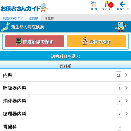
病院検索TOP
滋賀県
蒲生郡
蒲生郡の病院検索
鉄道沿線で探す
症状で探す
診療科目を選ぶ
医科系
内科
12
呼吸器内科
1
消化器内科
2
循環器内科
2
胃腸科
0