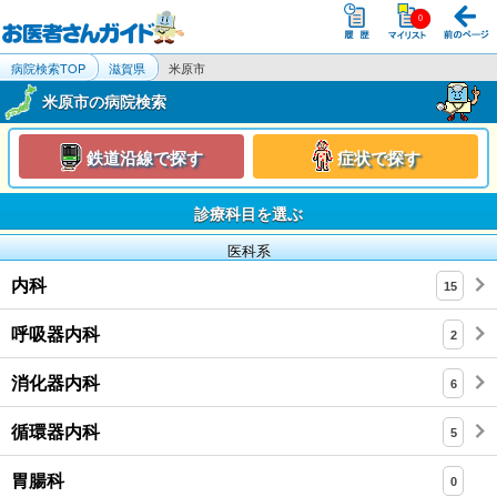
病院検索TOP
滋賀県
米原市
米原市の病院検索
鉄道沿線で探す
症状で探す
診療科目を選ぶ
医科系
内科
15
呼吸器内科
2
消化器内科
6
循環器内科
5
胃腸科
0