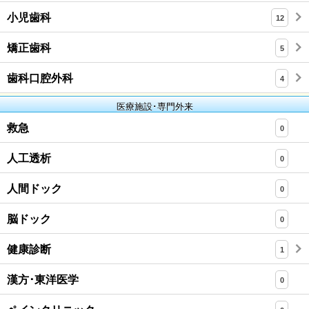
小児歯科
12
矯正歯科
5
歯科口腔外科
4
医療施設･専門外来
救急
0
人工透析
0
人間ドック
0
脳ドック
0
健康診断
1
漢方･東洋医学
0