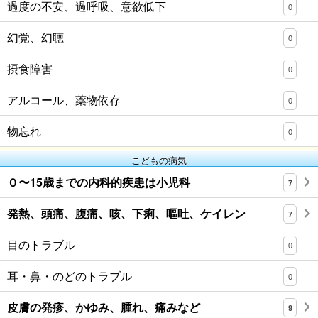
過度の不安、過呼吸、意欲低下
0
幻覚、幻聴
0
摂食障害
0
アルコール、薬物依存
0
物忘れ
0
こどもの病気
０〜15歳までの内科的疾患は小児科
7
発熱、頭痛、腹痛、咳、下痢、嘔吐、ケイレン
7
目のトラブル
0
耳・鼻・のどのトラブル
0
皮膚の発疹、かゆみ、腫れ、痛みなど
9