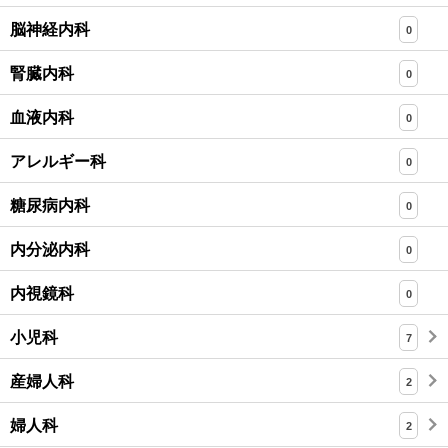
脳神経内科
0
腎臓内科
0
血液内科
0
アレルギー科
0
糖尿病内科
0
内分泌内科
0
内視鏡科
0
小児科
7
産婦人科
2
婦人科
2