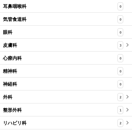
耳鼻咽喉科
0
気管食道科
0
眼科
0
皮膚科
3
心療内科
0
精神科
0
神経科
0
外科
2
整形外科
1
リハビリ科
2