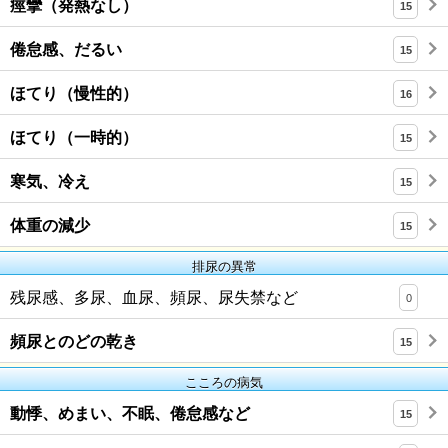
痙攣（発熱なし）
15
倦怠感、だるい
15
ほてり（慢性的）
16
ほてり（一時的）
15
寒気、冷え
15
体重の減少
15
排尿の異常
残尿感、多尿、血尿、頻尿、尿失禁など
0
頻尿とのどの乾き
15
こころの病気
動悸、めまい、不眠、倦怠感など
15