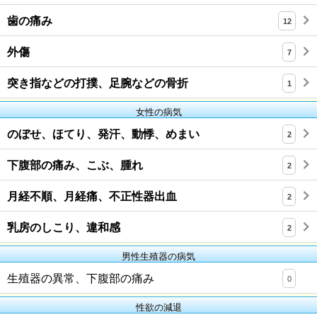
歯の痛み
12
外傷
7
突き指などの打撲、足腕などの骨折
1
女性の病気
のぼせ、ほてり、発汗、動悸、めまい
2
下腹部の痛み、こぶ、腫れ
2
月経不順、月経痛、不正性器出血
2
乳房のしこり、違和感
2
男性生殖器の病気
生殖器の異常、下腹部の痛み
0
性欲の減退