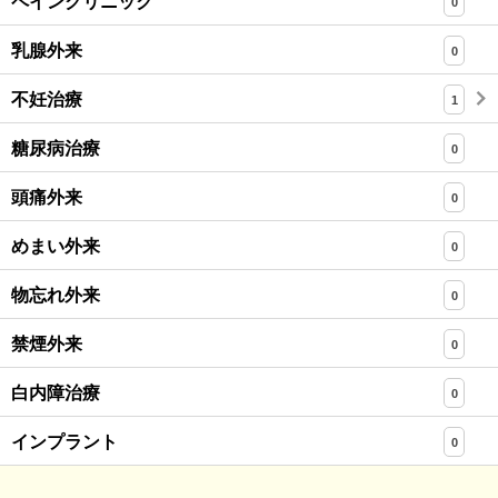
ペインクリニック
0
乳腺外来
0
不妊治療
1
糖尿病治療
0
頭痛外来
0
めまい外来
0
物忘れ外来
0
禁煙外来
0
白内障治療
0
インプラント
0