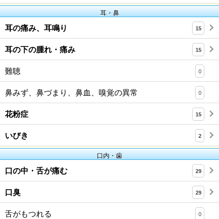
耳・鼻
耳の痛み、耳鳴り
15
耳の下の腫れ・痛み
15
難聴
0
鼻みず、鼻づまり、鼻血、嗅覚の異常
0
花粉症
15
いびき
2
口内・歯
口の中・舌が痛む
29
口臭
29
舌がもつれる
0