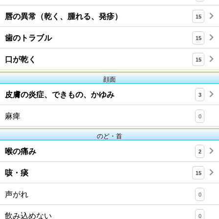
唇の異常（乾く、腫れる、発疹）
15
歯のトラブル
15
口が乾く
15
顔面
皮膚の炎症、できもの、かゆみ
3
麻痺
0
のど・首
喉の痛み
2
咳・痰
15
声がれ
0
飲み込めない
0