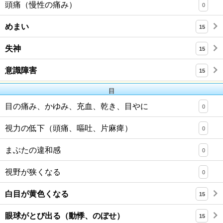
頭痛（慢性の痛み）
0
めまい
15
失神
15
意識障害
15
目
目の痛み、かゆみ、充血、乾き、目やに
0
視力の低下（頭痛、嘔吐、片麻痺）
0
まぶたの違和感
0
視野が狭くなる
0
白目が黄色くなる
15
眼球がとび出る（動悸、のぼせ）
15