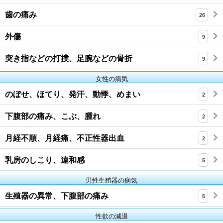
歯の痛み
26
外傷
9
突き指などの打撲、足腕などの骨折
9
女性の病気
のぼせ、ほてり、発汗、動悸、めまい
2
下腹部の痛み、こぶ、腫れ
2
月経不順、月経痛、不正性器出血
2
乳房のしこり、違和感
5
男性生殖器の病気
生殖器の異常、下腹部の痛み
5
性欲の減退