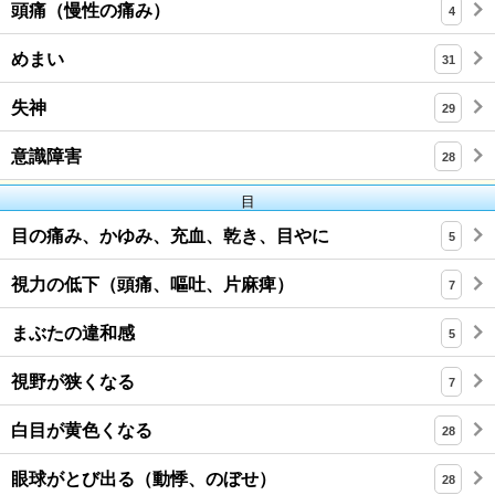
頭痛（慢性の痛み）
4
めまい
31
失神
29
意識障害
28
目
目の痛み、かゆみ、充血、乾き、目やに
5
視力の低下（頭痛、嘔吐、片麻痺）
7
まぶたの違和感
5
視野が狭くなる
7
白目が黄色くなる
28
眼球がとび出る（動悸、のぼせ）
28