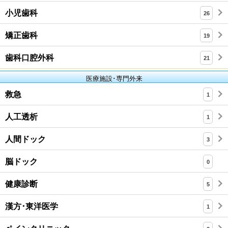
小児歯科
26
矯正歯科
19
歯科口腔外科
21
医療施設･専門外来
救急
1
人工透析
1
人間ドック
3
脳ドック
0
健康診断
5
漢方･東洋医学
1