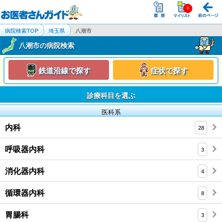
病院検索TOP
埼玉県
八潮市
八潮市の病院検索
鉄道沿線で探す
症状で探す
診療科目を選ぶ
医科系
内科
28
呼吸器内科
3
消化器内科
4
循環器内科
8
胃腸科
3