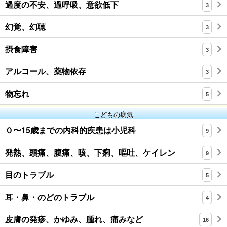
過度の不安、過呼吸、意欲低下
3
幻覚、幻聴
3
摂食障害
3
アルコール、薬物依存
3
物忘れ
5
こどもの病気
０〜15歳までの内科的疾患は小児科
9
発熱、頭痛、腹痛、咳、下痢、嘔吐、ケイレン
9
目のトラブル
5
耳・鼻・のどのトラブル
4
皮膚の発疹、かゆみ、腫れ、痛みなど
16