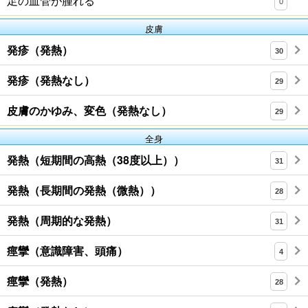
足の血管が腫れる
0
皮膚
発疹（発熱）
30
発疹（発熱なし）
29
皮膚のかゆみ、変色（発熱なし）
29
全身
発熱（短期間の高熱（38度以上））
31
発熱（長期間の発熱（微熱））
28
発熱（周期的な発熱）
31
痙攣（意識障害、頭痛）
4
痙攣（発熱）
28