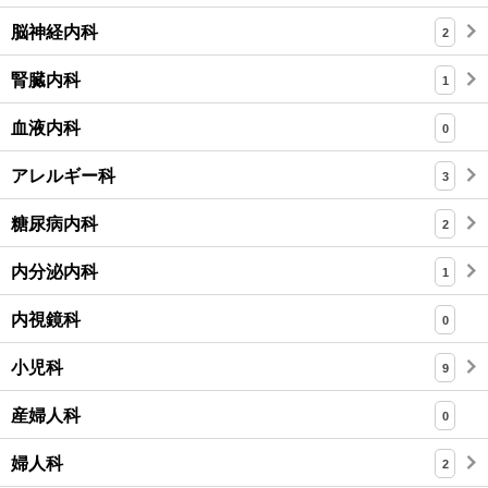
脳神経内科
2
腎臓内科
1
血液内科
0
アレルギー科
3
糖尿病内科
2
内分泌内科
1
内視鏡科
0
小児科
9
産婦人科
0
婦人科
2