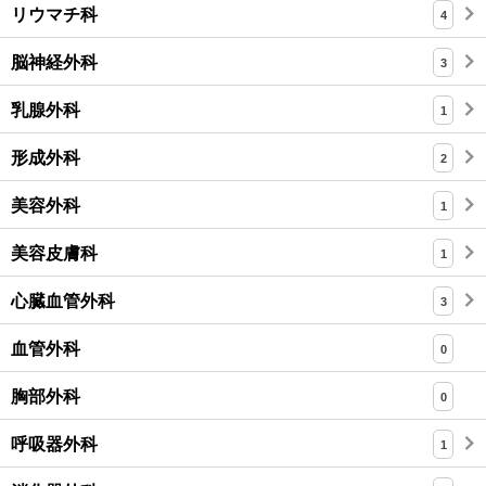
リウマチ科
4
脳神経外科
3
乳腺外科
1
形成外科
2
美容外科
1
美容皮膚科
1
心臓血管外科
3
血管外科
0
胸部外科
0
呼吸器外科
1