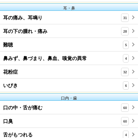
耳・鼻
耳の痛み、耳鳴り
31
耳の下の腫れ・痛み
28
難聴
5
鼻みず、鼻づまり、鼻血、嗅覚の異常
4
花粉症
32
いびき
6
口内・歯
口の中・舌が痛む
60
口臭
60
舌がもつれる
4