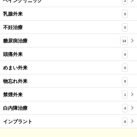
ペインクリニック
2
乳腺外来
0
不妊治療
0
糖尿病治療
14
頭痛外来
0
めまい外来
0
物忘れ外来
0
禁煙外来
1
白内障治療
4
インプラント
6