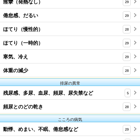
痙攣（発熱なし）
29
倦怠感、だるい
29
ほてり（慢性的）
28
ほてり（一時的）
29
寒気、冷え
29
体重の減少
28
排尿の異常
残尿感、多尿、血尿、頻尿、尿失禁など
5
頻尿とのどの乾き
28
こころの病気
動悸、めまい、不眠、倦怠感など
29