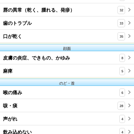
唇の異常（乾く、腫れる、発疹）
32
歯のトラブル
33
口が乾く
35
顔面
皮膚の炎症、できもの、かゆみ
8
麻痺
5
のど・首
喉の痛み
6
咳・痰
28
声がれ
4
飲み込めない
4