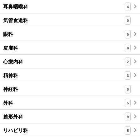
耳鼻咽喉科
4
気管食道科
0
眼科
5
皮膚科
8
心療内科
2
精神科
3
神経科
0
外科
5
整形外科
9
リハビリ科
5