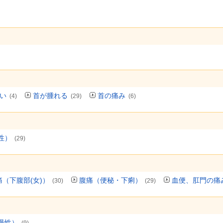
い
首が腫れる
首の痛み
(4)
(29)
(6)
性）
(29)
痛（下腹部(女)）
腹痛（便秘・下痢）
血便、肛門の痛
(30)
(29)
慢性）