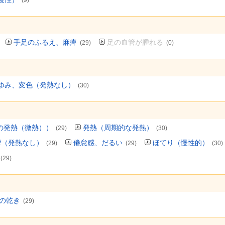
(9)
手足のふるえ、麻痺
足の血管が腫れる
(29)
(0)
ゆみ、変色（発熱なし）
(30)
の発熱（微熱））
発熱（周期的な発熱）
(29)
(30)
攣（発熱なし）
倦怠感、だるい
ほてり（慢性的）
(29)
(29)
(30)
(29)
の乾き
(29)