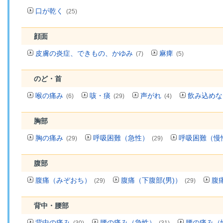
口が乾く
(25)
顔面
皮膚の炎症、できもの、かゆみ
麻痺
(7)
(5)
のど・首
喉の痛み
咳・痰
声がれ
飲み込めな
(6)
(29)
(4)
胸部
胸の痛み
呼吸困難（急性）
呼吸困難（慢
(29)
(29)
腹部
腹痛（みぞおち）
腹痛（下腹部(男)）
腹
(29)
(29)
背中・腰部
背中の痛み
腰の痛み（急性）
腰の痛み（