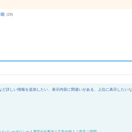
不能
(29)
など詳しい情報を追加したい
、
表示内容に間違いがある
、
上位に表示したい
ライバシーポリシー
｜
運営会社案内
｜
広告出稿
｜
ご意見ご質問