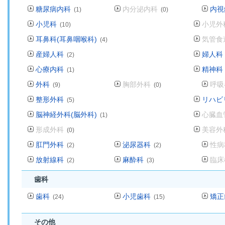
糖尿病内科
内分泌内科
内視
(1)
(0)
小児科
小児外
(10)
耳鼻科(耳鼻咽喉科)
気管食
(4)
産婦人科
婦人科
(2)
心療内科
精神科
(1)
外科
胸部外科
呼吸
(9)
(0)
整形外科
リハビ
(5)
脳神経外科(脳外科)
心臓血
(1)
形成外科
美容外
(0)
肛門外科
泌尿器科
性病
(2)
(2)
放射線科
麻酔科
臨床
(2)
(3)
歯科
歯科
小児歯科
矯正
(24)
(15)
その他