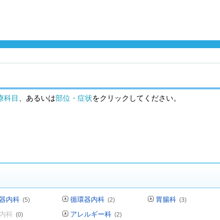
療科目
、あるいは
部位・症状
をクリックしてください。
器内科
循環器内科
胃腸科
(5)
(2)
(3)
内科
アレルギー科
(0)
(2)