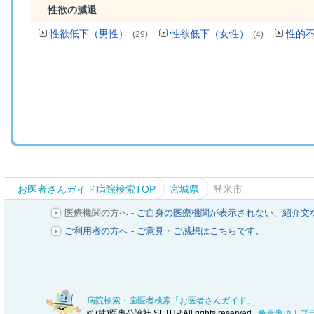
性欲の減退
性欲低下（男性）
性欲低下（女性）
性的
(29)
(4)
お医者さんガイド病院検索TOP
宮城県
登米市
医療機関の方へ -
ご自身の医療機関が表示されない
、
紹介文
ご利用者の方へ - ご意見・ご感想はこちらです。
病院検索・歯医者検索「お医者さんガイド」
© (株)医事公論社 SETUP All rights reserved.
免責事項
｜
プ