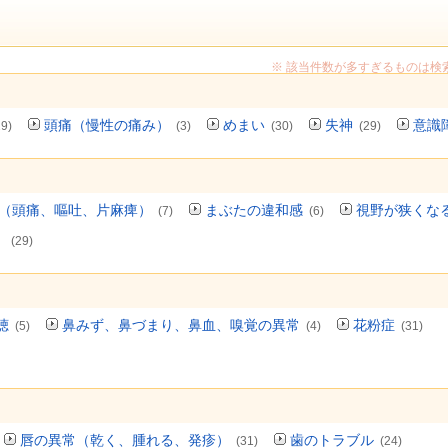
※ 該当件数が多すぎるものは検
頭痛（慢性の痛み）
めまい
失神
意識
29)
(3)
(30)
(29)
（頭痛、嘔吐、片麻痺）
まぶたの違和感
視野が狭くな
(7)
(6)
）
(29)
聴
鼻みず、鼻づまり、鼻血、嗅覚の異常
花粉症
(5)
(4)
(31)
唇の異常（乾く、腫れる、発疹）
歯のトラブル
(31)
(24)