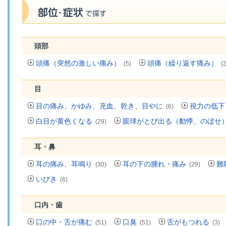
頭部
頭痛（突然の激しい痛み）
頭痛（繰り返す痛み）
(5)
(
目
目の痛み、かゆみ、充血、乾き、目やに
視力の低下
(6)
白目が黄色くなる
眼球がとび出る（動悸、のぼせ
(29)
耳・鼻
耳の痛み、耳鳴り
耳の下の腫れ・痛み
難
(30)
(29)
いびき
(6)
口内・歯
口の中・舌が痛む
口臭
舌がもつれる
(51)
(51)
(3)