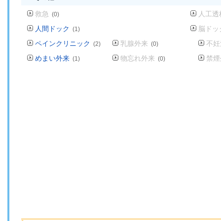
救急
人工透
(0)
人間ドック
脳ドッ
(1)
ペインクリニック
乳腺外来
不妊
(2)
(0)
めまい外来
物忘れ外来
禁煙
(1)
(0)