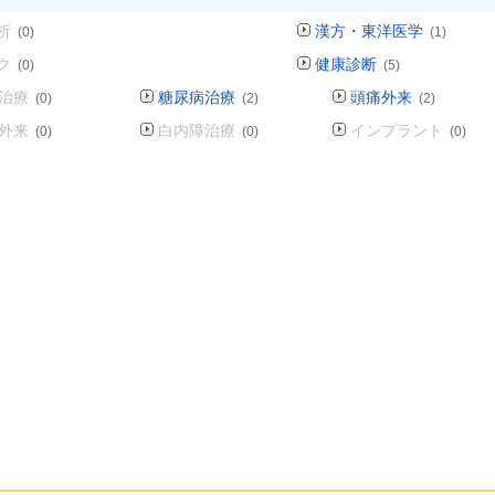
析
漢方・東洋医学
(0)
(1)
ク
健康診断
(0)
(5)
治療
糖尿病治療
頭痛外来
(0)
(2)
(2)
外来
白内障治療
インプラント
(0)
(0)
(0)