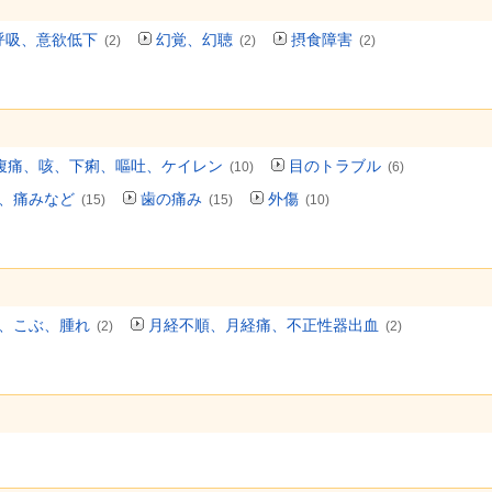
呼吸、意欲低下
幻覚、幻聴
摂食障害
(2)
(2)
(2)
腹痛、咳、下痢、嘔吐、ケイレン
目のトラブル
(10)
(6)
、痛みなど
歯の痛み
外傷
(15)
(15)
(10)
、こぶ、腫れ
月経不順、月経痛、不正性器出血
(2)
(2)