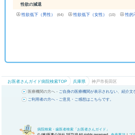
性欲の減退
性欲低下（男性）
性欲低下（女性）
性的
(64)
(10)
お医者さんガイド病院検索TOP
兵庫県
神戸市長田区
医療機関の方へ -
ご自身の医療機関が表示されない
、
紹介文
ご利用者の方へ - ご意見・ご感想はこちらです。
病院検索・歯医者検索「お医者さんガイド」
© (株)医事公論社 SETUP All rights reserved.
免責事項
｜
プ