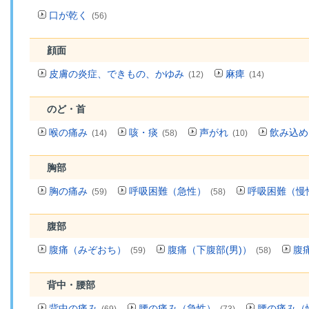
口が乾く
(56)
顔面
皮膚の炎症、できもの、かゆみ
麻痺
(12)
(14)
のど・首
喉の痛み
咳・痰
声がれ
飲み込め
(14)
(58)
(10)
胸部
胸の痛み
呼吸困難（急性）
呼吸困難（慢
(59)
(58)
腹部
腹痛（みぞおち）
腹痛（下腹部(男)）
腹
(59)
(58)
背中・腰部
背中の痛み
腰の痛み（急性）
腰の痛み（