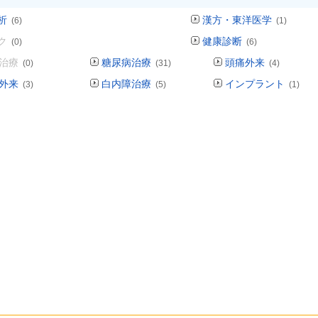
析
漢方・東洋医学
(6)
(1)
ク
健康診断
(0)
(6)
治療
糖尿病治療
頭痛外来
(0)
(31)
(4)
外来
白内障治療
インプラント
(3)
(5)
(1)