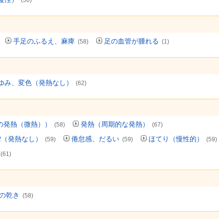
(30)
手足のふるえ、麻痺
足の血管が腫れる
(58)
(1)
ゆみ、変色（発熱なし）
(62)
の発熱（微熱））
発熱（周期的な発熱）
(58)
(67)
攣（発熱なし）
倦怠感、だるい
ほてり（慢性的）
(59)
(59)
(59)
(61)
の乾き
(58)