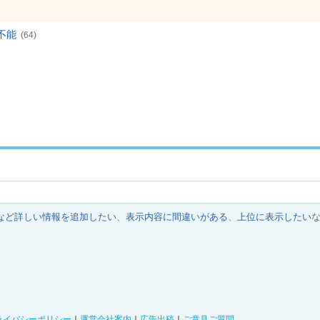
不能
(64)
など詳しい情報を追加したい
、
表示内容に間違いがある
、
上位に表示したい
ライバシーポリシー
｜
運営会社案内
｜
広告出稿
｜
ご意見ご質問