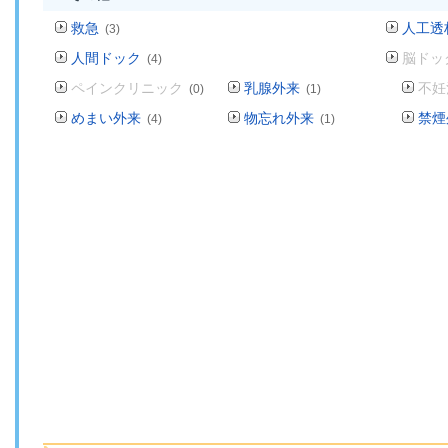
救急
人工透
(3)
人間ドック
脳ドッ
(4)
ペインクリニック
乳腺外来
不妊
(0)
(1)
めまい外来
物忘れ外来
禁煙
(4)
(1)