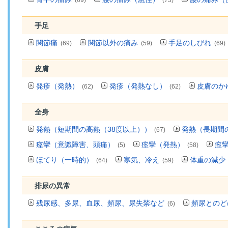
(69)
(73)
手足
関節痛
関節以外の痛み
手足のしびれ
(69)
(59)
(69)
皮膚
発疹（発熱）
発疹（発熱なし）
皮膚のか
(62)
(62)
全身
発熱（短期間の高熱（38度以上））
発熱（長期間
(67)
痙攣（意識障害、頭痛）
痙攣（発熱）
痙
(5)
(58)
ほてり（一時的）
寒気、冷え
体重の減少
(64)
(59)
排尿の異常
残尿感、多尿、血尿、頻尿、尿失禁など
頻尿とのど
(6)