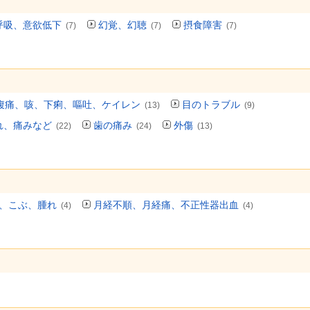
呼吸、意欲低下
幻覚、幻聴
摂食障害
(7)
(7)
(7)
腹痛、咳、下痢、嘔吐、ケイレン
目のトラブル
(13)
(9)
れ、痛みなど
歯の痛み
外傷
(22)
(24)
(13)
、こぶ、腫れ
月経不順、月経痛、不正性器出血
(4)
(4)