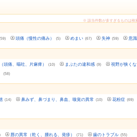
※ 該当件数が多すぎるものは検
頭痛（慢性の痛み）
めまい
失神
意識
(59)
(5)
(67)
(59)
（頭痛、嘔吐、片麻痺）
まぶたの違和感
視野が狭くな
(10)
(9)
）
(58)
聴
鼻みず、鼻づまり、鼻血、嗅覚の異常
花粉症
(14)
(10)
(69)
唇の異常（乾く、腫れる、発疹）
歯のトラブル
)
(71)
(55)