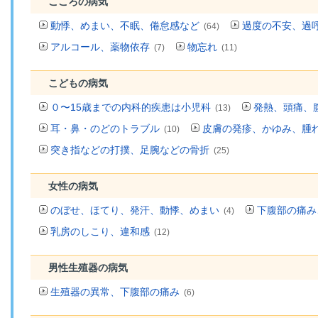
こころの病気
動悸、めまい、不眠、倦怠感など
過度の不安、過
(64)
アルコール、薬物依存
物忘れ
(7)
(11)
こどもの病気
０〜15歳までの内科的疾患は小児科
発熱、頭痛、
(13)
耳・鼻・のどのトラブル
皮膚の発疹、かゆみ、腫
(10)
突き指などの打撲、足腕などの骨折
(25)
女性の病気
のぼせ、ほてり、発汗、動悸、めまい
下腹部の痛み
(4)
乳房のしこり、違和感
(12)
男性生殖器の病気
生殖器の異常、下腹部の痛み
(6)