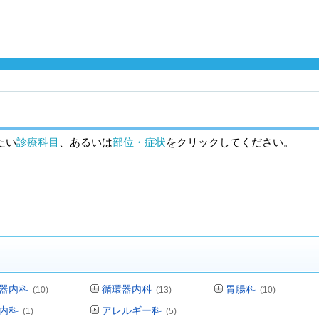
たい
診療科目
、あるいは
部位・症状
をクリックしてください。
器内科
循環器内科
胃腸科
(10)
(13)
(10)
内科
アレルギー科
(1)
(5)