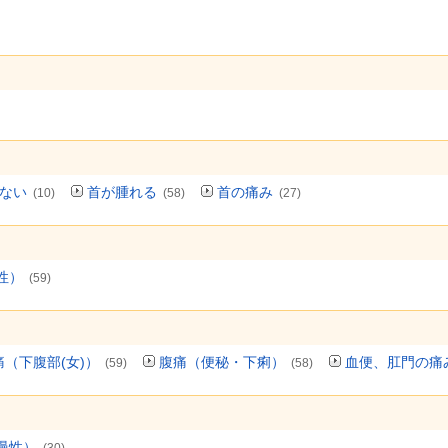
ない
首が腫れる
首の痛み
(10)
(58)
(27)
性）
(59)
痛（下腹部(女)）
腹痛（便秘・下痢）
血便、肛門の痛
(59)
(58)
慢性）