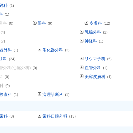
鏡科
(1)
科
(1)
道科
眼科
皮膚科
(0)
(9)
(12)
乳腺外科
(4)
(2)
神経科
(7)
(1)
器外科
消化器外科
(1)
(2)
リ科
リウマチ科
(24)
(5)
管外科(心臓外科)
血管外科
(0)
(1)
科
美容皮膚科
(0)
(1)
科
(0)
検査科
病理診断科
(1)
(1)
歯科
歯科口腔外科
(8)
(13)