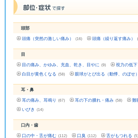
頭部
頭痛（突然の激しい痛み）
頭痛（繰り返す痛み）
(16)
目
目の痛み、かゆみ、充血、乾き、目やに
視力の低下
(9)
白目が黄色くなる
眼球がとび出る（動悸、のぼせ
(58)
耳・鼻
耳の痛み、耳鳴り
耳の下の腫れ・痛み
難
(67)
(58)
いびき
(14)
口内・歯
口の中・舌が痛む
口臭
舌がもつれる
(112)
(112)
(5