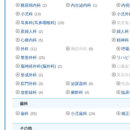
糖尿病内科
内分泌内科
内視
(2)
(1)
小児科
小児外
(13)
耳鼻科(耳鼻咽喉科)
気管食
(10)
産婦人科
婦人科
(2)
心療内科
精神科
(5)
外科
胸部外科
呼吸
(11)
(0)
整形外科
リハビ
(25)
脳神経外科(脳外科)
心臓血
(2)
形成外科
美容外
(2)
肛門外科
泌尿器科
性病
(3)
(6)
放射線科
麻酔科
臨床
(4)
(4)
歯科
歯科
小児歯科
矯正
(55)
(24)
その他