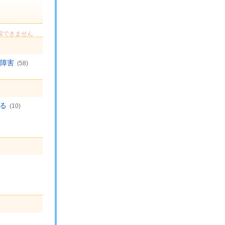
索できません
障害
(58)
る
(10)