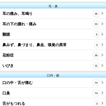
耳・鼻
耳の痛み、耳鳴り
36
耳の下の腫れ・痛み
33
難聴
5
鼻みず、鼻づまり、鼻血、嗅覚の異常
4
花粉症
36
いびき
11
口内・歯
口の中・舌が痛む
74
口臭
74
舌がもつれる
3