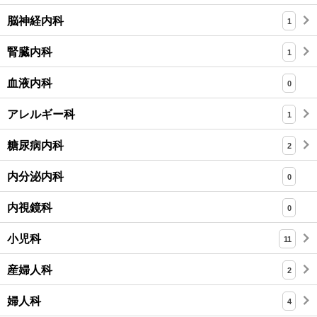
脳神経内科
1
腎臓内科
1
血液内科
0
アレルギー科
1
糖尿病内科
2
内分泌内科
0
内視鏡科
0
小児科
11
産婦人科
2
婦人科
4