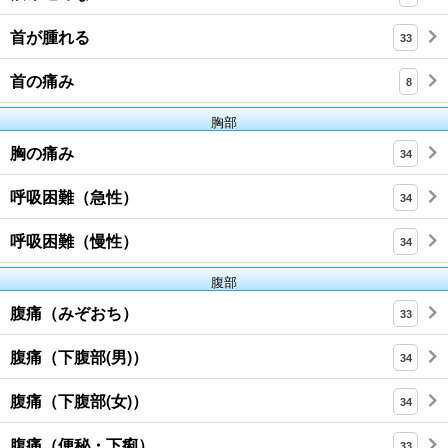
首が腫れる
33
首の痛み
8
胸部
胸の痛み
34
呼吸困難（急性）
34
呼吸困難（慢性）
34
腹部
腹痛（みぞおち）
33
腹痛（下腹部(男)）
34
腹痛（下腹部(女)）
34
腹痛（便秘・下痢）
33