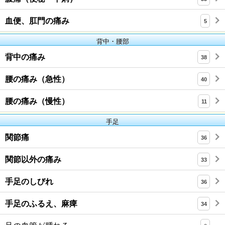
血便、肛門の痛み
5
背中・腰部
背中の痛み
38
腰の痛み（急性）
40
腰の痛み（慢性）
11
手足
関節痛
36
関節以外の痛み
33
手足のしびれ
36
手足のふるえ、麻痺
34