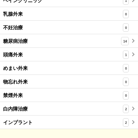
ペインクリニック
1
乳腺外来
0
不妊治療
0
糖尿病治療
14
頭痛外来
1
めまい外来
0
物忘れ外来
0
禁煙外来
0
白内障治療
2
インプラント
2