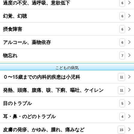
過度の不安、過呼吸、意欲低下
6
幻覚、幻聴
6
摂食障害
6
アルコール、薬物依存
6
物忘れ
7
こどもの病気
０〜15歳までの内科的疾患は小児科
11
発熱、頭痛、腹痛、咳、下痢、嘔吐、ケイレン
11
目のトラブル
5
耳・鼻・のどのトラブル
4
皮膚の発疹、かゆみ、腫れ、痛みなど
15