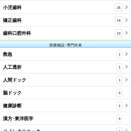
小児歯科
25
矯正歯科
14
歯科口腔外科
13
医療施設･専門外来
救急
1
人工透析
1
人間ドック
1
脳ドック
0
健康診断
1
漢方･東洋医学
0