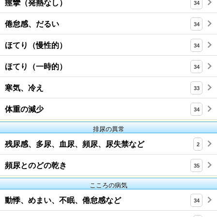
痙攣（発熱なし）
34
倦怠感、だるい
34
ほてり（慢性的）
34
ほてり（一時的）
34
寒気、冷え
33
体重の減少
34
排尿の異常
残尿感、多尿、血尿、頻尿、尿失禁など
2
頻尿とのどの乾き
35
こころの病気
動悸、めまい、不眠、倦怠感など
34