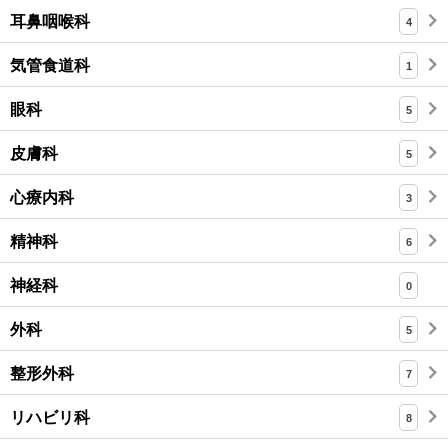
耳鼻咽喉科
4
気管食道科
1
眼科
5
皮膚科
5
心療内科
3
精神科
6
神経科
0
外科
5
整形外科
7
リハビリ科
8