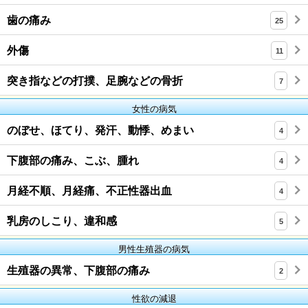
歯の痛み
25
外傷
11
突き指などの打撲、足腕などの骨折
7
女性の病気
のぼせ、ほてり、発汗、動悸、めまい
4
下腹部の痛み、こぶ、腫れ
4
月経不順、月経痛、不正性器出血
4
乳房のしこり、違和感
5
男性生殖器の病気
生殖器の異常、下腹部の痛み
2
性欲の減退