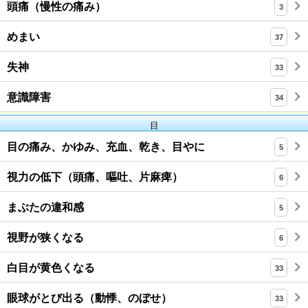
頭痛（慢性の痛み）
3
めまい
37
失神
33
意識障害
34
目
目の痛み、かゆみ、充血、乾き、目やに
5
視力の低下（頭痛、嘔吐、片麻痺）
6
まぶたの違和感
5
視野が狭くなる
6
白目が黄色くなる
33
眼球がとび出る（動悸、のぼせ）
33