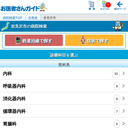
病院検索TOP
北海道
岩見沢市
岩見沢市の病院検索
鉄道沿線で探す
症状で探す
診療科目を選ぶ
医科系
内科
33
呼吸器内科
9
消化器内科
8
循環器内科
7
胃腸科
5