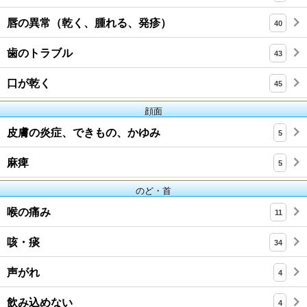
唇の異常（乾く、腫れる、発疹）
40
歯のトラブル
43
口が乾く
45
顔面
皮膚の炎症、できもの、かゆみ
5
麻痺
5
のど・首
喉の痛み
11
咳・痰
34
声がれ
4
飲み込めない
4